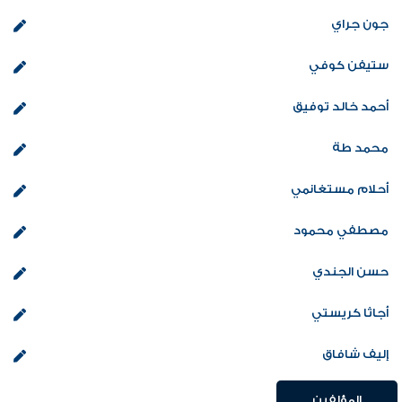
جون جراي
ستيفن كوفي
أحمد خالد توفيق
محمد طة
أحلام مستغانمي
مصطفي محمود
حسن الجندي
أجاثا كريستي
إليف شافاق
المؤلفين