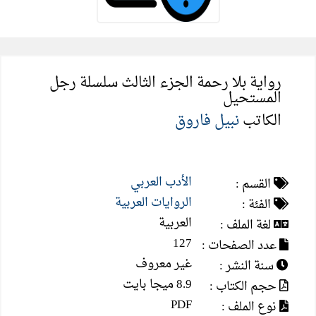
رواية بلا رحمة الجزء الثالث سلسلة رجل
المستحيل
الكاتب
نبيل فاروق
الأدب العربي
القسم :
الروايات العربية
الفئة :
العربية
لغة الملف :
127
عدد الصفحات :
غير معروف
سنة النشر :
8.9 ميجا بايت
حجم الكتاب :
PDF
نوع الملف :