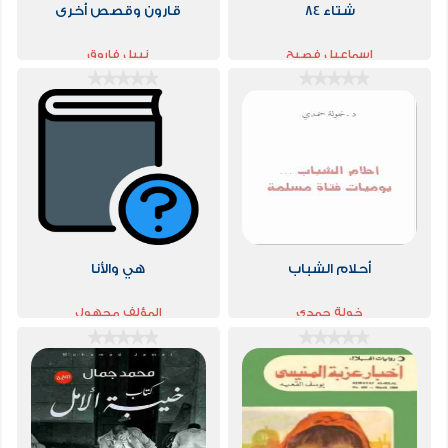
شتاء 84
قارون وقصص أخرى
إسماعيل فصيح
نبيل فاروق
أحلام الشباب
هي والأنا
خولة حمدي
المؤلف مجهول