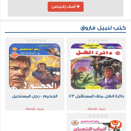
أضف إقتباس
كتب لنبيل فاروق
دائرة الظل ملف المستقبل 123
الجحيم - رجل المستحيل
نبيل فاروق
نبيل فاروق