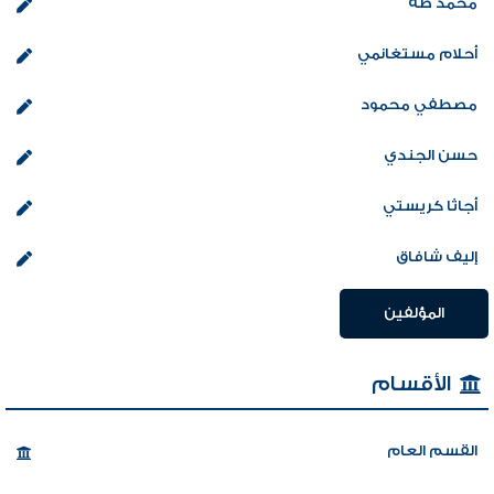
محمد طة
أحلام مستغانمي
مصطفي محمود
حسن الجندي
أجاثا كريستي
إليف شافاق
المؤلفين
الأقسام
القسم العام