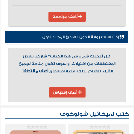
أضف مراجعة
إقتباسات رواية الدون الهادئ المجلد الاول
هل أعجبك شيء في هذا الكتاب؟ شاركنا بعض
المقتطفات من اختيارك، و سوف تكون متاحة لجميع
القراء. للقيام بذلك، فضلا اضغط زر
أضف مقتطفاً
.
أضف إقتباس
كتب لميخائيل شولوخوف