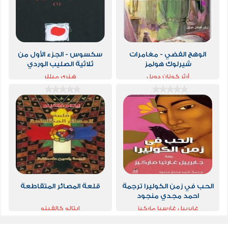
الوهج الفضي - مغامرات
سكسوس - الجزء الأول من
شيرلوك هولمز
ثلاثية الصليب الوردي
آرثر كونان دويل
هنري ميللر
الحب في زمن الكوليرا ترجمة
قلعة المصائر المتقاطعة
احمد مجدي منجود
غابرييل غارسيا ماركيز
ايتالو كالفينو