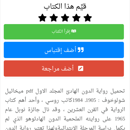
قيِّم هذا الكتاب
إقرأ الكتاب
أضف إقتباس
أضف مراجعة
تحميل رواية الدون الهادئ المجلد الاول pdf ميخائيل
شولوخوف : 1905ـ 1984كاتب روسي ، وأحد أهم كتاب
الرواية في القرن العشرين ، وقد نال جائزة نوبل عام
1965 على روايته الملحمية الدون الهادئوهو الذي لم
يكمل دراسة المرحلة الابتدائيةولهذا تعتبر رواية الدون