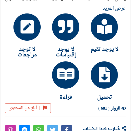
الهادئ رائعة من روائع الأدب العالمي، حيث تمتزج
عرض المزيد
أحداثها التي تجعل من طياتها أخبار نضال وثورة ومعارك
بمسحة إنسانية تضفي عليها كثيراً من الدرامية الروائية.ـ
لا يوجد تقيم
لا يوجد
لا توجد
إقتباسات
مراجعات
تحميل
قراءة
|
أبلغ عن المحتوى
الزوار ( 681 )
شارك هذا الكتاب