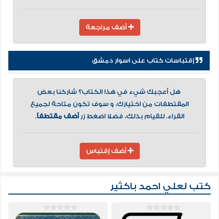
أضف مراجعة
إقتباسات كتاب على اسوار دمشق
هل أعجبك شيء في هذا الكتاب؟ شاركنا بعض
المقتطفات من اختيارك، و سوف تكون متاحة لجميع
القراء. للقيام بذلك، فضلا اضغط زر
أضف مقتطفاً
.
أضف إقتباس
كتب لعلي احمد باكثير