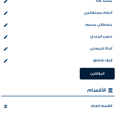
محمد طة
أحلام مستغانمي
مصطفي محمود
حسن الجندي
أجاثا كريستي
إليف شافاق
المؤلفين
الأقسام
القسم العام