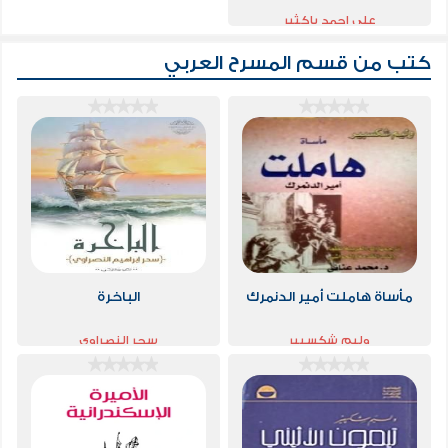
علي احمد باكثير
كتب من قسم
المسرح العربي
مأساة هاملت أمير الدنمرك
الباخرة
وليم شكسبير
سحر النصراوي