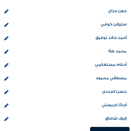
جون جراي
ستيفن كوفي
أحمد خالد توفيق
محمد طة
أحلام مستغانمي
مصطفي محمود
حسن الجندي
أجاثا كريستي
إليف شافاق