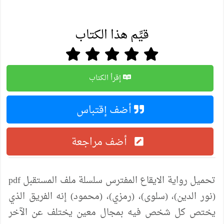
قيِّم هذا الكتاب
إقرأ الكتاب
أضف إقتباس
أضف مراجعة
تحميل رواية الايقاع المفترس سلسلة ملف المستقبل pdf
(نور الدين)، (سلوى)، (رمزي)، (محمود) إنه الفريق الذي
يختص كل شخص فيه بمجال معين يختلف عن الآخر