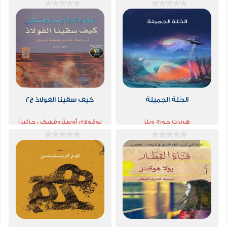
الحُلة الجميلة
كيف سقينا الفولاذ ج2
هربرت جورج ويلز
نوقولاي أوستروفسكي جزئين