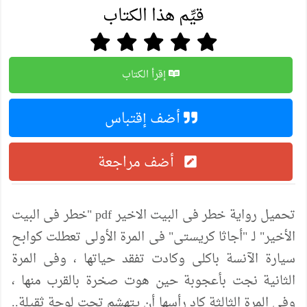
قيِّم هذا الكتاب
إقرأ الكتاب
أضف إقتباس
أضف مراجعة
تحميل رواية خطر فى البيت الاخير pdf "خطر فى البيت
الأخير" لـ "أجاثا كريستى" فى المرة الأولى تعطلت كوابح
سيارة الآنسة باكلى وكادت تفقد حياتها ، وفى المرة
الثانية نجت بأعجوبة حين هوت صخرة بالقرب منها ،
وفى المرة الثالثة كاد رأسها أن يتهشم تحت لوحة ثقيلة..