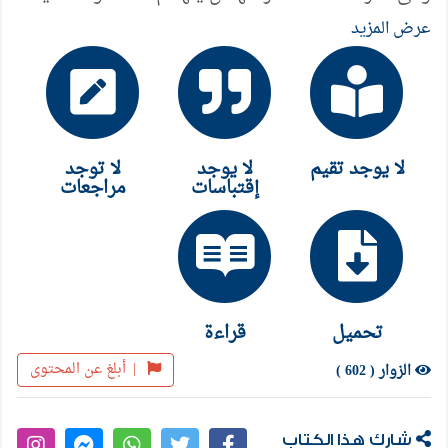
"بوارو" يظهر فى اللحظة المناسبة حينما تمر رصاصة
عرض المزيد
بالقرب من رأس الآنسة "باكلى" وتخترق قبعتها ، وعندئذ
يقرر أن الفتاة بحاجة إلى حمايته.. لقد بدأ "بوارو" بحل
لغز الجريمة قبل أن تقع ، فهل سينجح فى منع وقوعها؟
لا يوجد تقيم
لا يوجد
لا توجد
إقتباسات
مراجعات
تحميل
قراءة
|
أبلغ عن المحتوى
الزوار ( 602 )
شارك هذا الكتاب