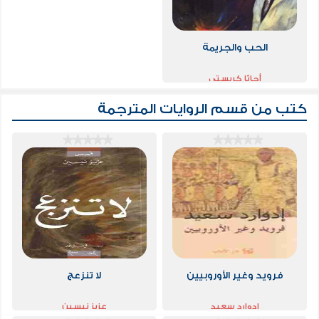
الحب والجريمة
أجاثا كريستي
كتب من قسم
الروايات المترجمة
فرويد وغير الأوروبيين
لا تنزعج
إدوارد سعيد
عزيز نيسين