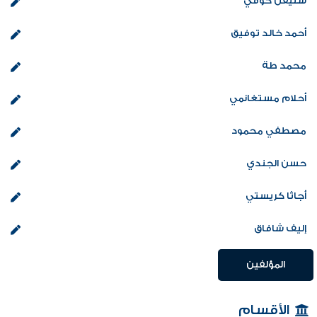
ستيفن كوفي
أحمد خالد توفيق
محمد طة
أحلام مستغانمي
مصطفي محمود
حسن الجندي
أجاثا كريستي
إليف شافاق
المؤلفين
الأقسام