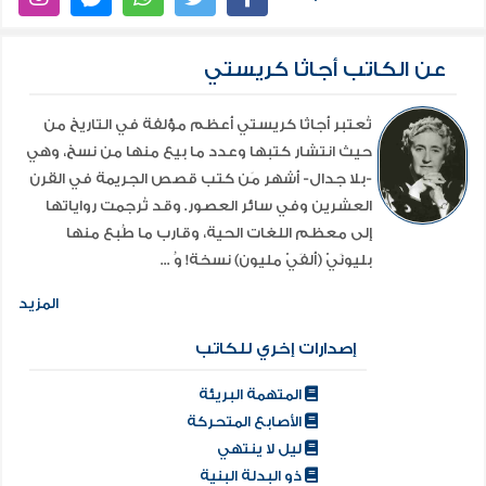
عن الكاتب أجاثا كريستي
تُعتبر أجاثا كريستي أعظم مؤلفة في التاريخ من
حيث انتشار كتبها وعدد ما بيع منها من نسخ، وهي
-بلا جدال- أشهر مَن كتب قصص الجريمة في القرن
العشرين وفي سائر العصور. وقد تُرجمت رواياتها
إلى معظم اللغات الحية، وقارب ما طُبع منها
بليونَيْ (ألفَيْ مليون) نسخة! وُ ...
المزيد
إصدارات إخري للكاتب
المتهمة البريئة
الأصابع المتحركة
ليل لا ينتهي
ذو البدلة البنية