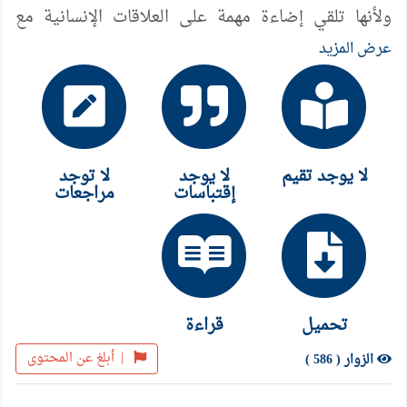
ولأنها تلقي إضاءة مهمة على العلاقات الإنسانية مع
الماضي أي على موضوع عمل المؤرخ نفسه وعلى
عرض المزيد
صنعته أيضاً. ويقدم المحرران لمحة عن اختراع التقاليد
في المرتفعات الاسكتلندية وتقاليد الماضي الويلزي في
العصر الرومانسي، إضافة إلى تقاليد الهند الفكتورية في
إفريقيا والإنتاج الواسع للتقاليد في أوروبا. ويعتبر
لا يوجد تقيم
لا يوجد
لا توجد
الكتاب أن هناك علاقة بين الاختراع للتقاليد والنشوء
إقتباسات
مراجعات
التلقائي، أي بين الأمر المخطط له وبيين النمو الطبيعي،
بحيث إن للتقاليد المخترعة وظائف اجتماعية وسياسية
مهمة لا تظهر إلى حيز الوجود ولا تستقر وترسخ إن لم
تستطع اكتساب هذه الوظائف.
تحميل
قراءة
|
أبلغ عن المحتوى
الزوار ( 586 )