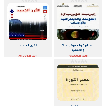
العولمة والديمقراطية
القرن الجديد
والارهاب
اريك هوبزباوم
اريك هوبزباوم