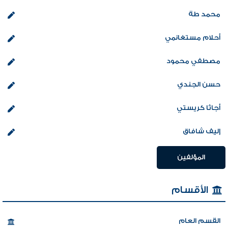
محمد طة
أحلام مستغانمي
مصطفي محمود
حسن الجندي
أجاثا كريستي
إليف شافاق
المؤلفين
الأقسام
القسم العام