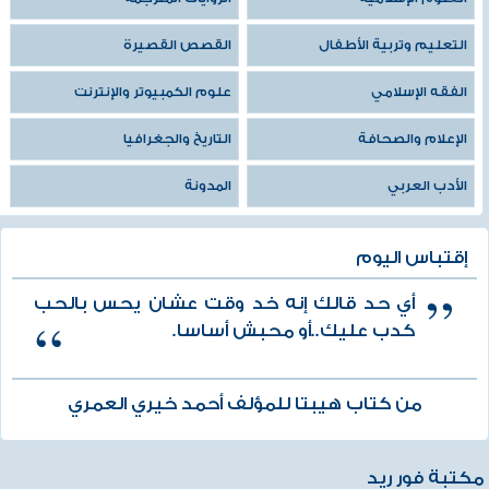
التعليم وتربية الأطفال
القصص القصيرة
الفقه الإسلامي
علوم الكمبيوتر والإنترنت
الإعلام والصحافة
التاريخ والجغرافيا
الأدب العربي
المدونة
إقتباس اليوم
أي حد قالك إنه خد وقت عشان يحس بالحب
كدب عليك..أو محبش أساسا.
من كتاب هيبتا للمؤلف أحمد خيري العمري
مكتبة فور ريد