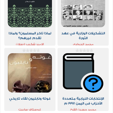
التشكيلات الوزارية في عهد
لماذا تاخر المسلمون؟ ولماذا
الثورة
تقدم غيرهم؟
محمد الجوادي
الامير شكيب ارسلان
الإنتخابات النيابية متعددة
غوته ونابليون لقاء تاريخي
الأحزاب فى اليمن 1997 م
دراسة تحليلية وثائقية مقارنة
محمد حسين الفرح
غوستاف سابيت
بإنتخابات 1993 م