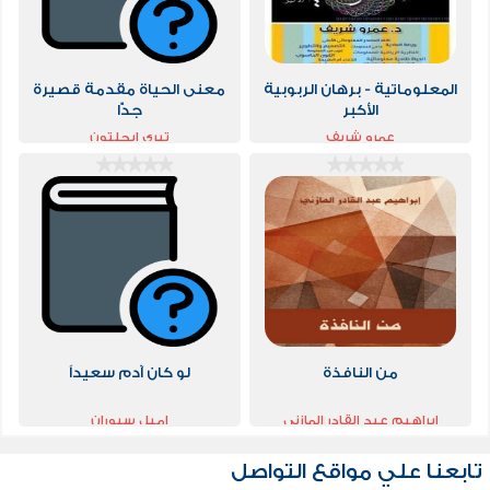
المعلوماتية - برهان الربوبية
معنى الحياة مقدمة قصيرة
الأكبر
جدًّا
عمرو شريف
تيري ايجلتون
من النافذة
لو كان آدم سعيداً
ابراهيم عبد القادر المازني
اميل سيوران
تابعنا علي مواقع التواصل