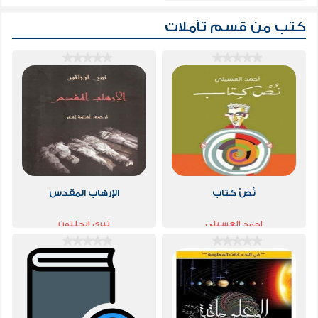
كتب من قسم
تأملات
نُصْ كِتاب
الإرهاب المقدس
احمد العسيلي
تيري إيجلتون