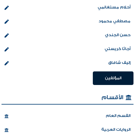
أحلام مستغانمي
مصطفي محمود
حسن الجندي
أجاثا كريستي
إليف شافاق
المؤلفين
الأقسام
القسم العام
الروايات العربية