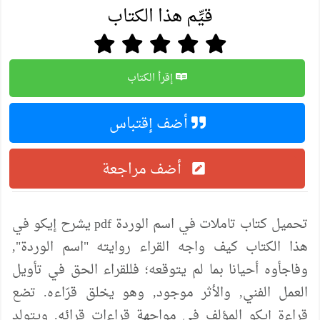
قيِّم هذا الكتاب
إقرأ الكتاب
أضف إقتباس
أضف مراجعة
تحميل كتاب تاملات في اسم الوردة pdf يشرح إيكو في
هذا الكتاب كيف واجه القراء روايته "اسم الوردة",
وفاجأوه أحيانا بما لم يتوقعه؛ فللقراء الحق في تأويل
العمل الفني, والأثر موجود, وهو يخلق قرّاءه. تضع
قراءة إيكو المؤلف في مواجهة قراءات قرائه. ويتولد