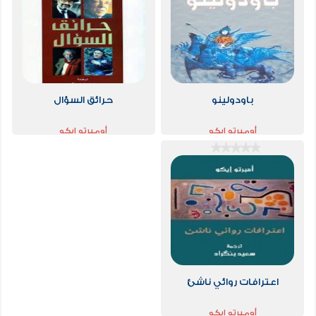
باودولينو
حرائق السؤال
أومبرتو إيكو
أومبرتو إيكو
اعترافات روائي ناشئ
أومبرتو إيكو