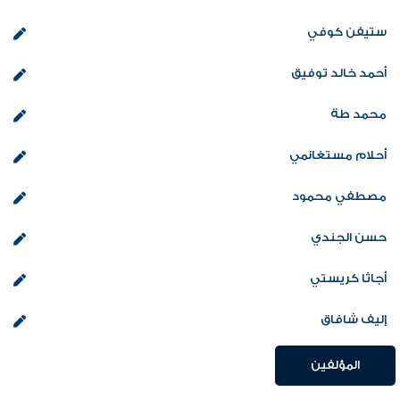
ستيفن كوفي
أحمد خالد توفيق
محمد طة
أحلام مستغانمي
مصطفي محمود
حسن الجندي
أجاثا كريستي
إليف شافاق
المؤلفين