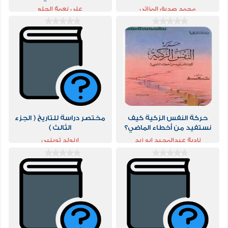
محمد صديق المزاتى
علي نعمة الحلو
حركة النفس الزكية كيف
مختصر دراسة للتاريخ ( الجزء
نستفيد من أخطاء الماضي؟
الثالث )
نادية عبدالمجيد ابو زيد
ارنولد توينبى