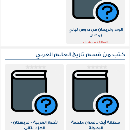
الورد والريحان في دروس ليالي
رمضان
المؤلف مجهول
كتب من قسم
تاريخ العالم العربي
منطقة أيت باعمران ملحمة
الأحواز العربية - عربستان -
البطولة
الجزء الثاني