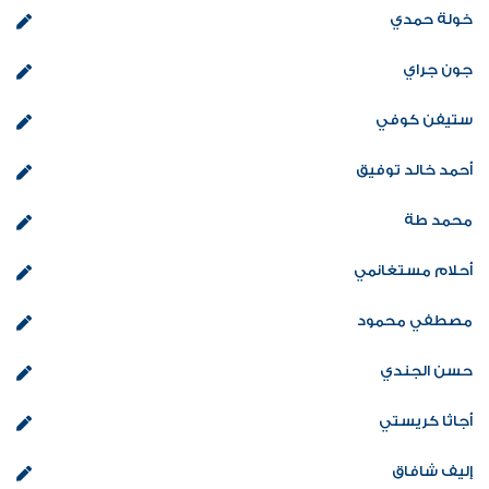
خولة حمدي
جون جراي
ستيفن كوفي
أحمد خالد توفيق
محمد طة
أحلام مستغانمي
مصطفي محمود
حسن الجندي
أجاثا كريستي
إليف شافاق