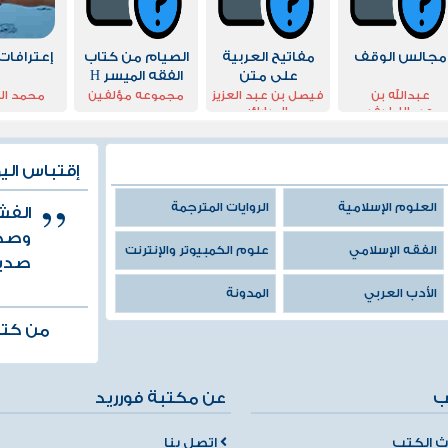
مجالس الوقف
مفاتيح العربية
الصيام من كتاب
إعترافات
على متن
الفقه الميسر Η
الآجرومية
νηστεία από το
عبدالله بن
فيصل بن عبد العزيز
مجموعه مؤلفين
محمد ال
عبداللطيف
المبارك
Βιβλίο της Εύκολης
الحميدى
Νοολογίας
إقتباس الي
العلوم الإسلامية
الروايات المترجمة
الفش
وصدي
الفقه الإسلامي
علوم الكمبيوتر والإنترنت
صديق
الأدب العربي
المدونة
من كتا
ب
عن مكتبة فورريد
 الكتب
اتصل بنا