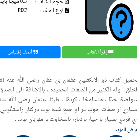
0.3 ميجا بايت
حجم الكتاب :
PDF
نوع الملف :
إقرأ الكتاب
أضف إقتباس
لخلق ، وله الكثير من الصفات الحميدة ، بالإضافة إلى الصدق 
تواضعًا جدًا ، متسامحًا ، كريمًا ، طيبًا. عثمان رضی الل
سياري از صفات خوب در او جمع شده بود، دركنار راستگويي ك
ي فردي بسيار با حيا، بردبار، باسخاوت و مهربان بود. .
رض المزيد