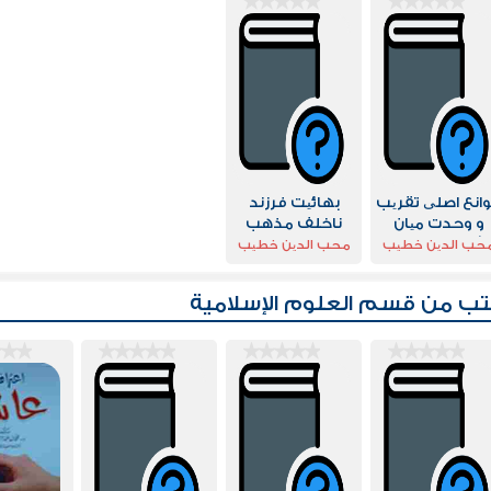
انع اصلی تقریب
بهائیت فرزند
و وحدت میان
ناخلف مذهب
شیعیان و اهل
رفض
حب الدین خطیب
محب الدین خطیب
سنت
تب من قسم
العلوم الإسلامية