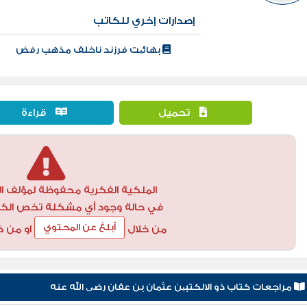
إصدارات إخري للكاتب
بهائیت فرزند ناخلف مذهب رفض
تحميل
قراءة
الملكية الفكرية محفوظة لمؤلف ال
في حالة وجود أي مشكلة تخص الكتاب
أبلغ عن المحتوي
من خلال
او من خ
مراجعات كتاب ذو الالكتبین عثمان بن عفان رضی الله عنه