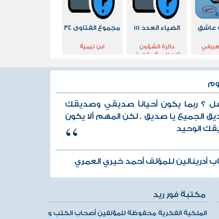
 عاشق
الضياء العدد 111
مجموع الفتاوى 34
عريفي
دائرة الشؤون
ابن تيمية
الاسلامية والعمل
الخيري دبي
وم
ل ؟ ربما يكون أحياناً صديقي وصديقك
ق الجميع يا صديق . لكن المهم ألا يكون
ك الوحيد
ب أدرينالين للمؤلف أحمد خيري العمري
مكتبة فور ريد
الملكية الفكرية محفوظة للمؤلفين أصحاب الكتب و