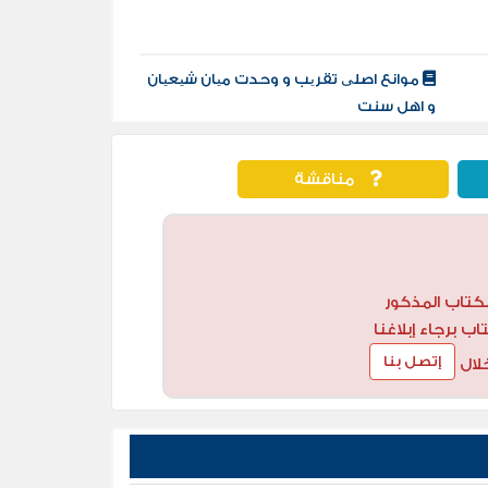
موانع اصلی تقریب و وحدت میان شیعیان
و اهل سنت
مناقشة
كتاب المذكور
 برجاء إبلاغنا
إتصل بنا
لال