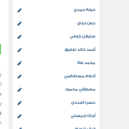
خولة حمدي
جون جراي
ستيفن كوفي
أحمد خالد توفيق
محمد طة
أحلام مستغانمي
ا
مصطفي محمود
م
ب
حسن الجندي
و
أجاثا كريستي
ع
إليف شافاق