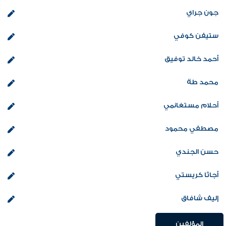
جون جراي
ستيفن كوفي
أحمد خالد توفيق
محمد طة
أحلام مستغانمي
مصطفي محمود
حسن الجندي
أجاثا كريستي
إليف شافاق
المؤلفين