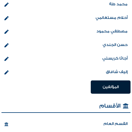
محمد طة
أحلام مستغانمي
مصطفي محمود
حسن الجندي
أجاثا كريستي
إليف شافاق
المؤلفين
الأقسام
القسم العام