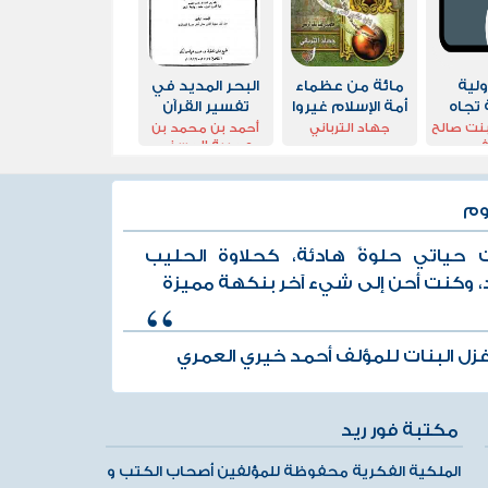
لية
مائة من عظماء
البحر المديد في
 تجاه
أمة الإسلام غيروا
تفسير القرآن
باب من
مجرى التاريخ
المجيد - الجزء
بنت صالح
جهاد الترباني
أحمد بن محمد بن
في
عجيبة الحسني
 العصر
الرابع
ضر
وم
 حياتي حلوةً هادئة، كحلاوة الحليب
رد، وكنت أحن إلى شيء آخر بنكهة مميزة
زل البنات للمؤلف أحمد خيري العمري
مكتبة فور ريد
الملكية الفكرية محفوظة للمؤلفين أصحاب الكتب و