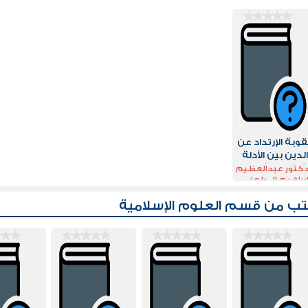
وبة الإرتداد عن
لدين بين الأدلة
لشرعية وشبهات
دكتور عبدالعظيم
براهيم المطعني
المنكرين
تب من قسم
العلوم الإسلامية