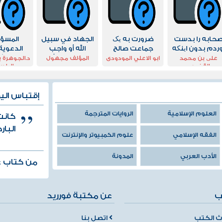
حابه را بدست
ضرورت به یک
الجهاد في سبيل
المسؤو
وردم بدون اینکه
جماعت صالح
الله أو واجب
الدعوية
ل بیت را از دست
المسلمين أو
حماية الش
علی بن محمد
ابو الاعلي المودودى
المؤلف مجهول
د.الجوهرة 
القضیبى
الطري
بدهم
السياسة الشرعية
الفتن في
للهيئة الإجتماعية
الحا
إقتباس الي
العلوم الإسلامية
الروايات المترجمة
كانت
البا
الفقه الإسلامي
علوم الكمبيوتر والإنترنت
الأدب العربي
المدونة
من كتاب غ
ب
عن مكتبة فورريد
 الكتب
اتصل بنا