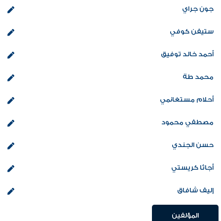
جون جراي
ستيفن كوفي
أحمد خالد توفيق
محمد طة
أحلام مستغانمي
مصطفي محمود
حسن الجندي
أجاثا كريستي
إليف شافاق
المؤلفين