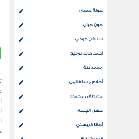
خولة حمدي
جون جراي
ستيفن كوفي
أحمد خالد توفيق
محمد طة
أحلام مستغانمي
ع
مصطفي محمود
ا
ا
حسن الجندي
ا
أجاثا كريستي
و
ع
إليف شافاق