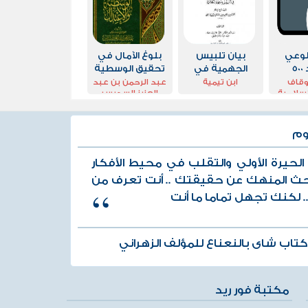
لوعي
بيان تلبيس
بلوغ الآمال في
5
الجهمية في
تحقيق الوسطية
تاسيس بدعهم
والإعتدال
اوقاف
ابن تيمية
عبد الرحمن بن عبد
سلامية -
العزيز السديس
الكلامية الجزء
يت
الثالث
وم
 الحيرة الأولي والتقلب في محيط الأفكار
حث المنهك عن حقيقتك .. أنت تعرف من
.. لكنك تجهل تماما ما أنت
تاب شاى بالنعناع للمؤلف الزهراني
مكتبة فور ريد