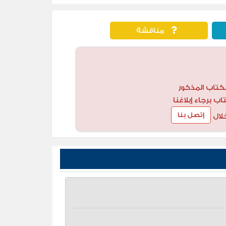
مناقشة
كتاب المذكور
 برجاء إبلاغنا
إتصل بنا
لال