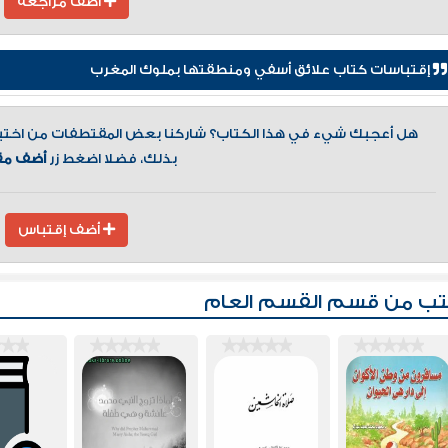
أضف مراجعة
إقتباسات كتاب علائق أسفي ومنطقتها بملوك المغرب
هل أعجبك شيء في هذا الكتاب؟ شاركنا بعض المقتطفات من اختيارك
بذلك، فضلا اضغط زر
أضف مق
أضف إقتباس
تب من قسم
القسم العام