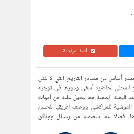
أضف مراجعة
ائق أسفي ومنطقتها بملوك المغرب pdf فهو مصدر أساس من مصادر التاريخ التي لا غنى
ريخ المحلي لحاضرة أسفي ودورها في توجيه
مد قيمته العلمية مما يحيل عليه من أمهات
ل الموشية للمراكشي ووصف إفريقيا للحسن
رها، فضلا عما يتضمنه من رسائل ووثائق
ي الفرنسي ودوسوزي ومانويل البرتغاليين،