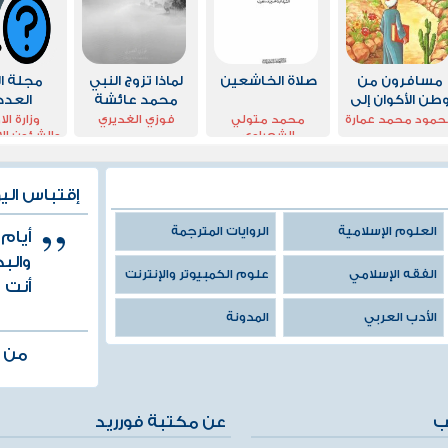
مسافرون من
صلاة الخاشعين
لماذا تزوج النبي
مجلة ا
طن الأكوان إلى
محمد عائشة
العدد 00
دار هي الحيوان
وهي طفلة
مود محمد عمارة
محمد متولي
فوزي الغديري
وزارة ال
الشعراوي
والشئون الا
الكو
إقتباس الي
العلوم الإسلامية
الروايات المترجمة
أيام
والب
الفقه الإسلامي
علوم الكمبيوتر والإنترنت
أنت 
الأدب العربي
المدونة
من ك
ب
عن مكتبة فورريد