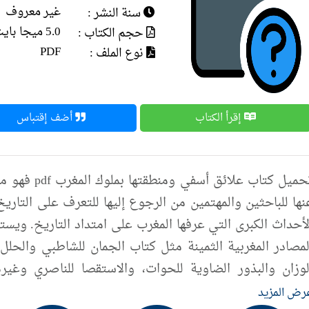
غير معروف
سنة النشر :
5.0 ميجا بايت
حجم الكتاب :
PDF
نوع الملف :
إقرأ الكتاب
أضف إقتباس
تحميل كتاب عل
نها للباحثين والمهتمين من الرجوع إليها للتعرف على التا
لأحداث الكبرى التي عرفها المغرب على امتداد التاريخ. ويست
لمصادر المغربية الثمينة مثل كتاب الجمان للشاطبي والحل
لوزان والبذور الضاوية للحوات، والاستقصا للناصري وغي
شهادات حية ونقول من بعض الكتابات الأجنبية ككتابات شيني
رض المزيد