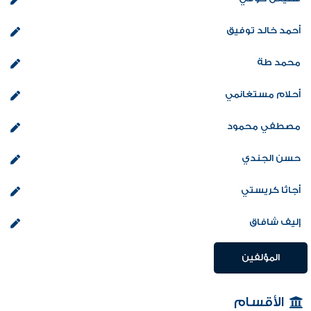
أحمد خالد توفيق
محمد طة
أحلام مستغانمي
مصطفي محمود
حسن الجندي
أجاثا كريستي
إليف شافاق
المؤلفين
الأقسام