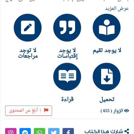
دمجي، وذلك من خلال دمج الإنسان الاقتصادي لِبنْتام
عرض المزيد
مع الإنسان الاجتماعي لدوركهايم. أما السؤال الثاني الذي
تحلق محاور الكتاب حوله أيضًا فهو يدور حول التساؤل
الشهير كيف يحدث أننا نعيش كما نحلم فرادى، تبعاً لقول
كونْراد؟، رغم هذه الوحدة التي يبدو أن لا حياة إنسانية
لا يوجد تقيم
لا يوجد
لا توجد
ممكنة خارجاً عنها، وهو سؤال تتم الإجابة عليه عادة
إقتباسات
مراجعات
بشكل متعثر من خلال الكلام عن التضحيات التي
تفرضها الحضارة على الفرد، ومن خلال ما تمليه من
مكبوتات. .
تحميل
قراءة
|
أبلغ عن المحتوى
الزوار ( 655 )
شارك هذا الكتاب