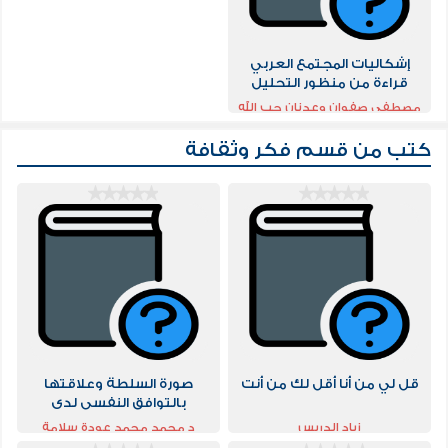
إشكاليات المجتمع العربي
قراءة من منظور التحليل
النفسى
مصطفى صفوان وعدنان حب الله
كتب من قسم
فكر وثقافة
قل لي من أنا أقل لك من أنت
صورة السلطة وعلاقتها
بالتوافق النفسى لدى
العاملين بالدولة دراسة
زياد الدريس
د محمد محمد عودة سلامة
دينامية