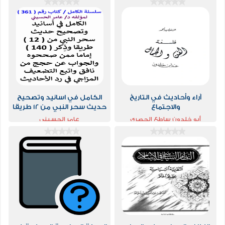
آراء وأحاديث في التاريخ
الكامل في اسانيد وتصحيح
والاجتماع
حديث سحر النبي من 12 طريقا
وذكر 140 اماما ممن صححوه
أبو خلدون ساطع الحصري
عامر الحسيني
والجواب عن حجج