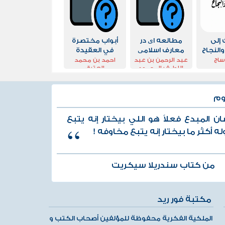
إلى
مطالعه ای در
أبواب مختصرة
النجاح
معارف اسلامی
في العقيدة
ساج
عبد الرحمن بن عبد
احمد بن محمد
اللطیف المحمود
العتيق
وم
سان المبدع فعلاً هو اللي بيختار إنه يتبع
ه أكثر ما بيختار إنه يتبع مخاوفه !
من كتاب سندريلا سيكريت
مكتبة فور ريد
الملكية الفكرية محفوظة للمؤلفين أصحاب الكتب و