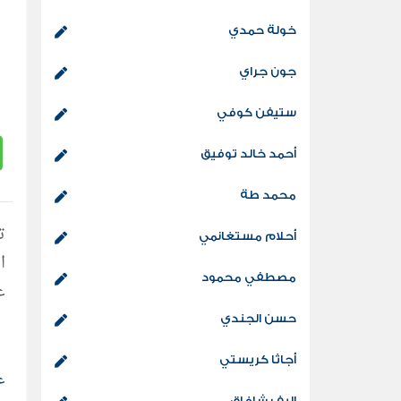
خولة حمدي
جون جراي
ستيفن كوفي
أحمد خالد توفيق
محمد طة
أحلام مستغانمي
ا
مصطفي محمود
ع
حسن الجندي
أجاثا كريستي
ع
إليف شافاق