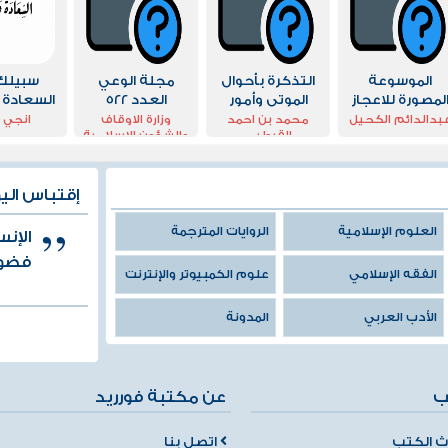
الموسوعة
التذكرة بأحوال
مجلة الوعي
سبيلك 
لمصورة للاعجاز
الموتى وأمور
العدد 522
السعادة و
لعلمي في القران
الآخرة
بدالدائم الكحيل
محمد بن احمد
وزارة الاوقاف
انجي 
القرطبي
والشؤون الاسلامية
السنة المطهرة
بالكويت
ج1
إقتباس الي
العلوم الإسلامية
الروايات المترجمة
الإن
فضول
الفقه الإسلامي
علوم الكمبيوتر والإنترنت
الأدب العربي
المدونة
ب
عن مكتبة فورريد
 الكتب
اتصل بنا