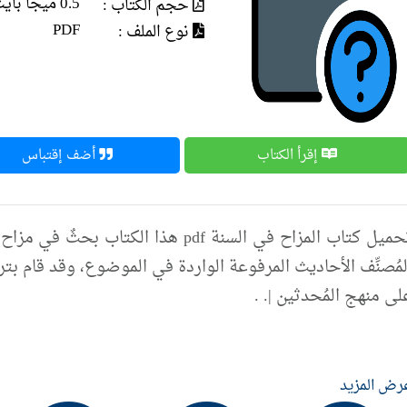
0.5 ميجا بايت
حجم الكتاب :
PDF
نوع الملف :
إقرأ الكتاب
أضف إقتباس
تحميل كتاب المزاح في السنة pdf هذا ا
لمُصنِّف الأحاديث المرفوعة الواردة في الموضوع، وقد قام بتر
لى منهج المُحدثين |. .
رض المزيد