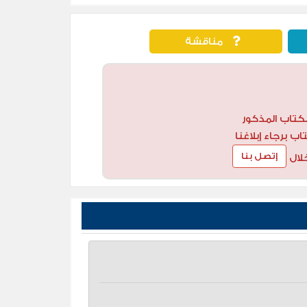
مناقشة
كتاب المذكور
 برجاء إبلاغنا
إتصل بنا
لال