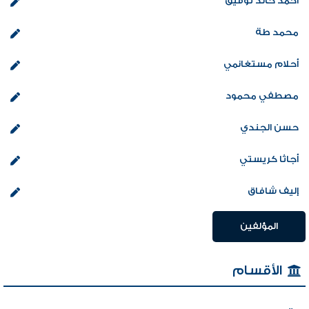
أحمد خالد توفيق
محمد طة
أحلام مستغانمي
مصطفي محمود
حسن الجندي
أجاثا كريستي
إليف شافاق
المؤلفين
الأقسام