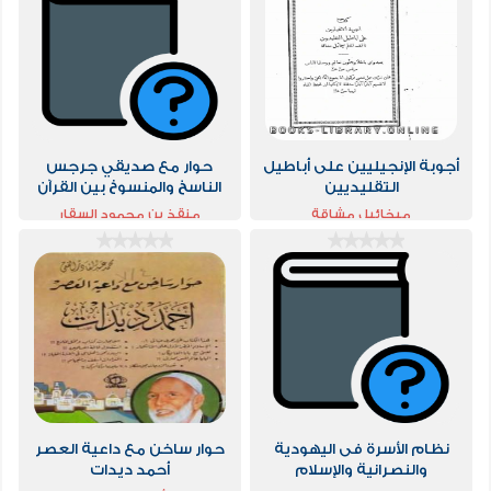
أجوبة الإنجيليين على أباطيل
حوار مع صديقي جرجس
التقليديين
الناسخ والمنسوخ بين القرآن
الكريم والالمقدس
ميخائيل مشاقة
منقذ بن محمود السقار
نظام الأسرة فى اليهودية
حوار ساخن مع داعية العصر
والنصرانية والإسلام
أحمد ديدات