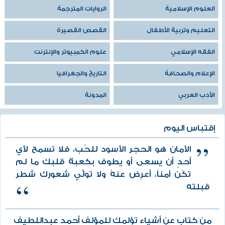
العلوم الإسلامية
الروايات المترجمة
التعليم وتربية الأطفال
القصص القصيرة
الفقه الإسلامي
علوم الكمبيوتر والإنترنت
الإعلام والصحافة
التاريخ والجغرافيا
الأدب العربي
المدونة
إقتباس اليوم
الأمان هو الحجر الأسود للحُب، فلا تسمح لأي
أحدٍ أن يسعى أو يطوف بكعبة قلبك ما لم
تكُن آمناً، أعرِض عنهُ ولا تولِّي شعورك شطر
قبلته
من كتاب عن أشياء تؤلمك للمؤلف أحمد عبداللطيف