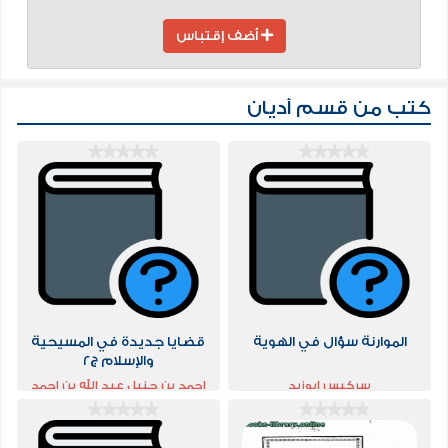
أضف إقتباس
كتب من قسم
أديان
الموارنة سؤال في الهوية
قضايا جديدة في المسيحية
والإسلام ج2
سركيس ابوزيد
احمد بن حنبل عبد الله بن احمد
بن حنبل