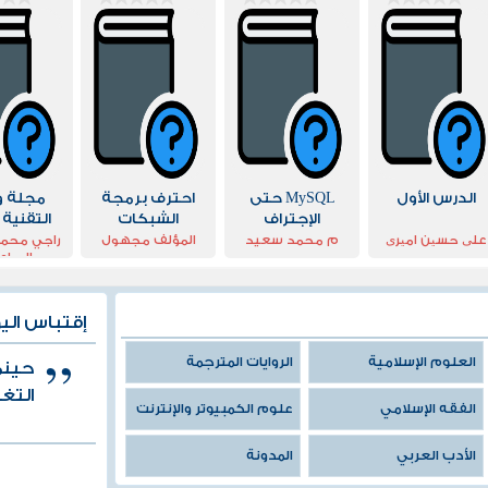
الدرس الأول
MySQL حتى
احترف برمجة
مجلة و
الإجتراف
الشبكات
التقنية 
وبروتوكولTCP IP
الرا
علی حسین امیری
م محمد سعيد
المؤلف مجهول
راجي محمد
الصاع
إقتباس الي
العلوم الإسلامية
الروايات المترجمة
حينم
التغ
الفقه الإسلامي
علوم الكمبيوتر والإنترنت
الأدب العربي
المدونة