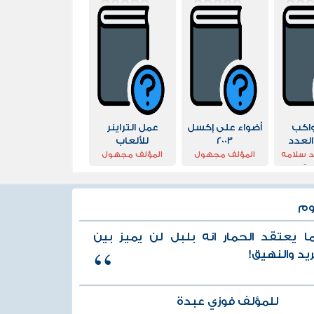
اكب
أضواء على إكسل
عمل التراينر
العدد
2003
للألعاب
بع
 سلامه
المؤلف مجهول
المؤلف مجهول
دي
وم
ا يعتقد الحمار انه بلبل لن يميز بين
ريد والنهيق!
للمؤلف فوزي عبدة