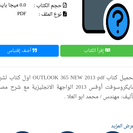
0.0 ميجا بايت
حجم الكتاب :
PDF
نوع الملف :
إقرأ الكتاب
أضف إقتباس
مايكروسوفت أوفس 2013 الواجهة الانجليزية 
أليف: مهندس / محمد ابو العلا .
رض المزيد