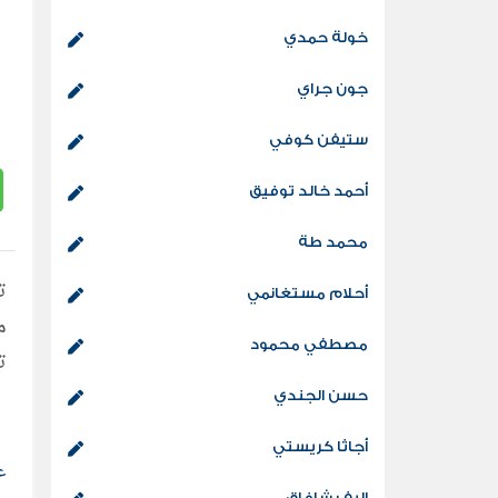
خولة حمدي
جون جراي
ستيفن كوفي
أحمد خالد توفيق
محمد طة
أحلام مستغانمي
مصطفي محمود
ت
حسن الجندي
أجاثا كريستي
ع
إليف شافاق