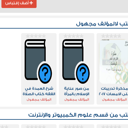
أضف إقتباس
ب لالمؤلف مجهول
مذكرة تدريبات
من صور عناية
شرح العمدة في
على الامسات 2017
الإسلام بالمرأة
الفقه كتاب الصلاة
2018، وهو في مادة
المؤلف مجهول
المؤلف مجهول
المؤلف مجهول
لرياضيات للصف
الثاني عشر
تب من قسم
علوم الكمبيوتر والإنترنت
لمتقدم المناهج
لإماراتية الفصل
الثالث