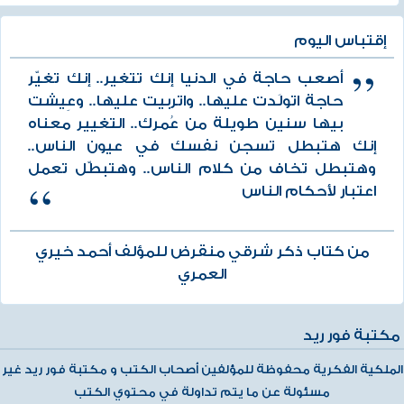
إقتباس اليوم
أصعب حاجة في الدنيا إنك تتغير.. إنك تغيّر
حاجة اتولَدت عليها.. واتربيت عليها.. وعِيشت
بيها سنين طويلة من عُمرك.. التغيير معناه
إنك هتبطل تسجن نفسك في عيون الناس..
وهتبطل تخاف من كلام الناس.. وهتبطّل تعمل
اعتبار لأحكام الناس
من كتاب ذكر شرقي منقرض للمؤلف أحمد خيري
العمري
مكتبة فور ريد
الملكية الفكرية محفوظة للمؤلفين أصحاب الكتب و مكتبة فور ريد غير
مسئولة عن ما يتم تداولة في محتوي الكتب