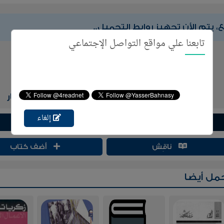
ع، يتم الأن تجهيز روابط التحميل..
تابعنا علي مواقع التواصل الإجتماعي
4
برجاء الإنتظار
إلغاء
قَيّم
إقّتبس
ناقِش
أضف كتاب
مل أيضا