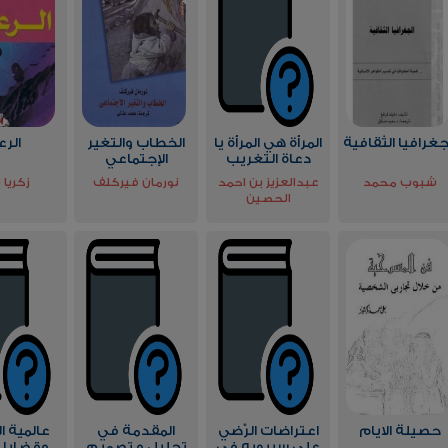
جغرافيا الثقافية
المرأة هي المرأة يا
الخطاب والتغير
الرع
دعاة التغريب
الإجتماعي
شبوب محمد
عبدالعزيز بن احمد
نورمان فيركلف
زكريا 
الحصين
حصيلة الايام
اعتراضات الرَّضي
المقدمة في
عالمية ا
على سيبويه في
تحليل و تصميم
وقضايا 