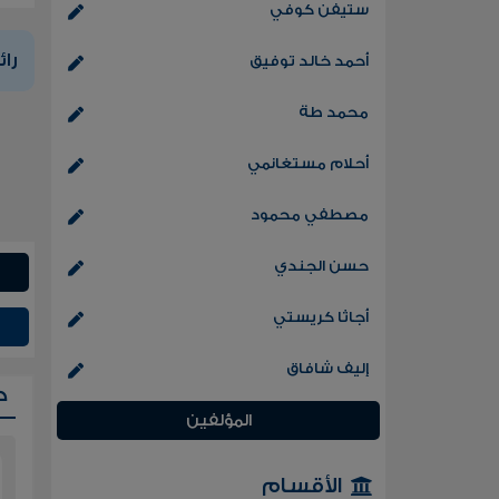
ستيفن كوفي
رائ
أحمد خالد توفيق
محمد طة
أحلام مستغانمي
مصطفي محمود
حسن الجندي
أجاثا كريستي
إليف شافاق
ح
المؤلفين
الأقسام