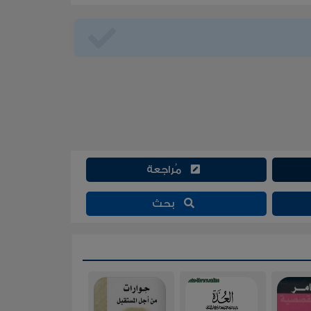
مُراجعة
بحث