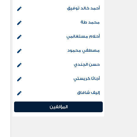
أحمد خالد توفيق
محمد طة
أحلام مستغانمي
مصطفي محمود
حسن الجندي
أجاثا كريستي
إليف شافاق
المؤلفين