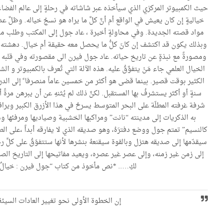
حيث الكمبيوتر المركزي الذي سيأخذه عبر شاشاته في رحلةٍ إلى عالم الفضاء
خياليةٍ إن كان يعيش في الواقع أم أنَّ كلَّ ما يراه هو نسجُ خياله. وظلَّ ع
مواد قصته الجديدة. وفي محاولةٍ أخيرة ، عاد جول إلى المكتب وطلب من “
وبذلك يكون قد اكتشف إن كانَ كلُّ ما يحصل معه حقيقة أم خيال. دهشته لا ت
ومصورةً مع نبذةٍ عن تاريخ حياته. عاد جول فيرن الى مقصورته وفي قلبه
الخيال العلمي جاء مَنْ يتفوَّقُ عليه. هذه الآلة التي تُعرف بالكمبيوتر و 
الكثير بوقت قصير. بينما قضى هو أكثر من خمسين عاماً منصرفا ً إلى الدر
سنةٍ أو أكثر يستشرفُ بها المستقبل. لكنَّ ذلك لم يُثنهِ عن أن يبرهن مرةً
شرفة غرفته المطلّة على البحر المتوسط يسرحُ في هذا الأزرق الكبير ويراق
به الذكريات إلى مدينته “نانت” ومراكبها الخشبية وصياديها ومرفئها ومر
كالنسيم” تمتم جول ووضع دفترَهُ، وهو صديقه الذي لا يفارقه أبداً ،على ال
سيقدّمها إلى صديقه هتزل وبالقوة سيقنعهُ بنشرها لأنها ستتفوّقُ على كلِّ رح
إلى زمن غير زمنه، وإلى عصر غير عصره، ويعيد مفاتيحها إلى التاريخ ا
لكِ….. *نص مأخوذ من كتاب “جول فيرن : خيالٌ
إن الخطوة الأولى نحو تغيير العادات السيئة