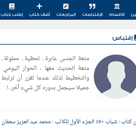
ين
الأقسام
الإقتباسات
المراجعات
أضف كتاب
إطلب كتاب
إقتباس
متعة الجنس عابرة.. لحظية.. مملولة.. 
متعة الحديث معها ، الحوار اليومي ال
والتخطيط لذلك عندما تقرر أن ترتبط 
جميلا سيجمل بدوره كل شيء آخر..!
ب : شباب +18 الجزء الأول للكاتب : محمد عبد العزيز سعفان