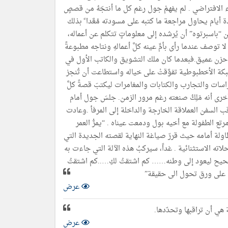
 الافتراضي . لم يفهمْ جول رغم كل ما أنتجَهُ من قصصٍ
دة أيام يحاول مراجعة ما كتبه على مسودته مُعَّدا ً بذلك
باسبرتوه” أن يُرشده إلى معلوماتٍ تتكلم عن أعماله،
وصف عندما رأى بأمِّ عينه كلَّ أعمالهِ ونتاجه مطبوعةً
 حزن عميق.فبعدما كان ملك التشويق والكاتب الأول في
الشبكة الأخطبوطية تفوَّقتْ على خياله واستطاعت أن تُنجز
اسات والتجارب والكتابات والمغامرات ليكتبَ قصةً كلَّ
 أخرى أنه مَلِكُ صنعته رغم مرور الزمن. جلسَ جول أمام
ب السفن العملاقة الخارجة والداخلة إلى المرفأ .وعادت
تع الطفولة مع أخيه بول ودمعت عيناه . “يمرُّ العمر
طاولة أمامه حيث قررّ صياغة النهاية لقصته الجديدة التي
لاته الاستثنائية . غداً، سيركبُ هذه الآلة التي جاءت به
لصحيح ليعود إلى وطنه…… كم اشتقتُ لكِ…..كم اشتقتُ
 على ورق تحول الى حقيقة”
عرض
 هي أن تراقبها وتحدّدها.
عرض