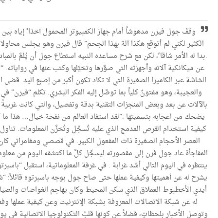
وقفَ جول فيرن مدهوشاً أمام جهاز الكمبيوتر المحمول آخذا ً إياه بي
.بدا له الأمر شاقا ً، لكن مع شرح مساعده النبيه استطاع جول أن يُلمَّ بالم
عن ميكانكية آلاته وأجهزته التي صوَّرها وتخيَّلها وكتب عنها في روايات
الشاشة عبر الكاميرا الصغيرة التي لا تكاد تكون أكبر من إصبع اليد. قضى ال
والعجيبة، وهو مفتونٌ كلياً بما توصَّل إليه الفكر البشري. تكلم “فيرن”
بالآلات عن بعد وبعض المنجزات التقنية بدقة وتفصيل، والتي كانت غريبةً ك
يضحك من اعجابه بتسميتها .”لقد استفاد العالم من نفحة خيال… هذا ما كنت أت
كيفية استخدام القرص المدمج الذي عليه تُسجَّل وتُخزَّن المعلومات. تناول 
العصر الأحجام الصغيرة ذات المفعول الكبير. في قصصي ومغامراتي كان 
المفاجأة عاد جول فرن إلى مقصورته ليسجِّل كلَّ ما اكتشفه اليوم من معلو
ينتظره في اليوم التالي أشد غرابة . في غرفة المعلوماتية، استقبل “باسبرتوه” م
يشرح له عن أهميتها وكيفية عملها حتى صاح جول بوجه باسبرتوه قائلاً: “ش
أيدي الأخطبوط العملاق الذي سكن المحيط وكان يهاجم الغواصات والصياد
له عن شبكة الاتصالات المعروفة بشبكة الإنترنيت وعن كيفية عملها وفعالي
وتوصل الأخبار بلحظاتٍ، فضلاً عن كونها قلبُ التكنولوجيا الاتصالية في يومنا