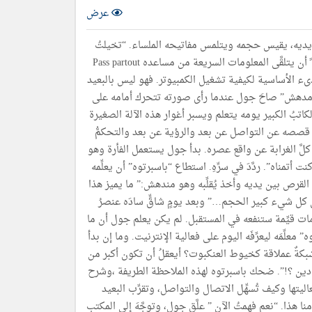
عرض
ن يديه، يقيس حجمه ويتلمس مفاتيحه الملساء. “تخيلتُ
الكثير لكني لم أتوقع هكذا آلة بهذا الجحم” قال فيرن وهو يجلس محاولا ً أن يتلقَّى المعلومات السريعة من مساعده Pass partout
بادىء الأساسية لكيفية تشغيل الكمبيوتر. فهو ليس بالبعيد
ه. “مدهش” صاحَ جول عندما رأى صورته تتحرك أمامه على
كاتبُ الكبير يومه يتعلم ويسبر أغوار هذه الآلة الصغيرة
 في قصصه عن التواصل عن بعد والرؤية عن بعد والتحكمُّ
لَّ الغرابة عن واقع عصره. بدأ جول يستعمل الفأرة وهو
مناه”. ردَّدَ في سرِّهِ. استطاع “باسبرتوه” أن يعلِّمه
القرص بين يديه وأخذ يُقلِّبه وهو مندهش:” ما يميز هذا
كل شيء كبير الحجم…” وبعد يومٍ شاقٍّ سادَه عنصرُ
مات قيِّمة ستنفعه في المستقبل. لم يكن يعلم جول أن ما
علِّمَه ليعرِّفَه اليوم على فعالية الإنترنيت. وما إن بدأ
بكةٌ عملاقة كخيوط العنكبوت؟ أيعقلُ أن تكون أكبر من
ين ؟!”. ضحك باسبرتوه لهذه الملاحظة الطريفة ،وشرح
تها وكيف تُسهِّل الاتصال والتواصل، وتقرِّب البعيد
 هذا. “نعم فهمتُ الآن ” علَّق جول، وتوجَّهَ إلى المكتب