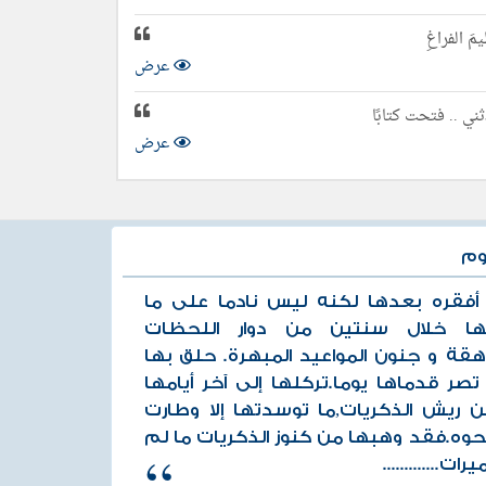
مَ الفراغِ
عرض
 .. فتحت كتابًا
عرض
وم
أفقره بعدها لكنه ليس نادما على ما
ها خلال سنتين من دوار اللحظات
هقة و جنون المواعيد المبهرة. حلق بها
صر قدماها يوما.تركلها إلى آخر أيامها
 ريش الذكريات,ما توسدتها إلا وطارت
نحوه.فقد وهبها من كنوز الذكريات ما لم
ات.............