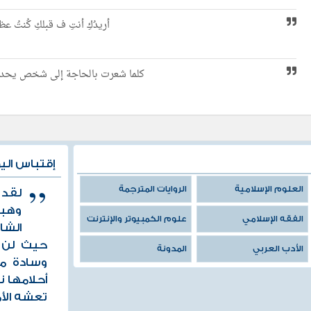
أريدُكِ أنتِ ف قبلكِ كُنتُ عظي
كلما شعرت بالحاجة إلى شخص يحدثني
إقتباس الي
العلوم الإسلامية
الروايات المترجمة
لقد 
وهب
الفقه الإسلامي
علوم الكمبيوتر والإنترنت
الشا
حيث لن ت
الأدب العربي
المدونة
وسادة من
أحلامها 
تعشه الأمير