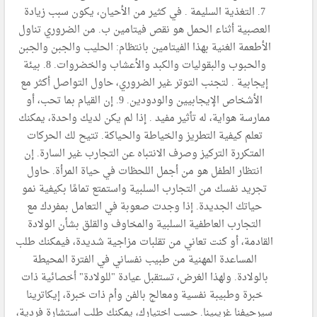
7. التغذية السليمة . في كثير من الأحيان، يكون سبب زيادة
العصبية أثناء الحمل هو نقص فيتامين ب. من الضروري تناول
الأطعمة الغنية بهذا الفيتامين بانتظام: الحليب والجبن والجبن
والحبوب والبقوليات والكبد والأعشاب والخضروات. 8. بيئة
إيجابية . لتجنب التوتر غير الضروري، حاول التواصل أكثر مع
الأشخاص الإيجابيين والودودين. 9. إن القيام بما تحب، أو
ممارسة هواية، له تأثير مفيد . إذا لم يكن لديك واحدة، يمكنك
تعلم كيفية التطريز والخياطة والحياكة. تتيح لك الحركات
المتكررة التركيز وصرف الانتباه عن التجارب غير السارة. إن
انتظار الطفل هو من أجمل اللحظات في حياة المرأة. حاول
تجريد نفسك من التجارب السلبية واستمتع تمامًا بكيفية نمو
حياتك الجديدة. إذا وجدت صعوبة في التعامل بمفردك مع
التجارب العاطفية السلبية والمخاوف والقلق بشأن الولادة
القادمة، أو كنت تعاني من تقلبات مزاجية شديدة، فيمكنك طلب
المساعدة المهنية من طبيب نفساني في الفترة المحيطة
بالولادة. ولهذا الغرض، تستقبل عيادة "للولادة" أخصائية ذات
خبرة وطبيبة نفسية ومعالج بالفن وأم ذات خبرة، إيكاترينا
سيرجيفنا غريبينا. حسب اختيارك، يمكنك طلب استشارة فردية،