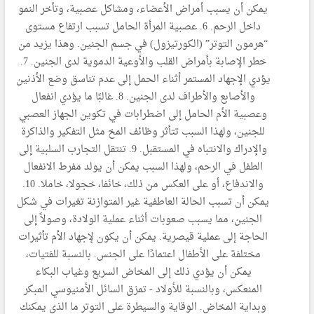
يمكن أن يسبب أمراض الأعضاء، ومشاكل عصبية، وتأخر النمو
داخل الرحم. 6. عصبية المرأة الحامل تسبب ارتفاع مستوى
“هرمون التوتر” (الكورتيزول) في جسم الجنين. وهذا يزيد من
خطر الإصابة بأمراض القلب والأوعية الدموية لدى الجنين. 7.
يؤدي الإجهاد المستمر أثناء الحمل إلى عدم تناسق وضع الأذنين
والأصابع والأطراف لدى الجنين. 8. غالبًا ما يؤدي انفعال
وعصبية الأم الحامل إلى اضطرابات في تكوين الجهاز العصبي
للجنين، ولهذا السبب تتأثر وظائف المخ مثل التفكير والذاكرة
والإدراك والانتباه في المستقبل. 9. تنتقل التجارب السلبية إلى
الطفل في الرحم، ولهذا السبب يمكن أن يولد مفرط الانفعال
والاندفاع، أو على العكس من ذلك، خائفا، خجولا، خاملا. 10.
يمكن أن تسبب الحالة العاطفية غير المتوازنة تغيرات في شكل
الجنين، مما يسبب صعوبات أثناء عملية الولادة، وصولاً إلى
الحاجة إلى عملية قيصرية. يمكن أن يكون لإجهاد الأم تأثيرات
مختلفة على الأطفال اعتمادًا على الجنس. بالنسبة للفتيات،
يمكن أن يؤدي ذلك إلى المخاض السريع وغياب البكاء
المنعكس، وبالنسبة للأولاد - تمزق السائل الأمنيوسي المبكر
وبداية المخاض. الوقاية والسيطرة على التوتر ما الذي يمكنك