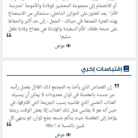
أو الانضمام إلى مجموعة التحضير للولادة والأمومة "مدرسة
الأم". بعد العثور على التوازن الداخلي، ستتمكن من الاستمتاع
بهذه الفترة الممتعة في حياتك - الحمل - إلى حد أكبر والحفاظ
على صحة طفلك. الأم السعيدة والهادئة هي مفتاح ولادة طفل
سليم!
عرض
إقتباسات إخري
إن القصاص الذي يأخذ به المجتمع ذلك القاتل بفصل رأسه
عن جسده بالمقصلة في ثوان معدودات لا يمكن أن ينسيك
العذاب النفسي الذي تقاسيه بسبب الجريمة التي اقترفها، في
حين أنه هو لا يقاسي مثل ذلك العذاب إلا بعض الوقت، ريثما
يؤخذ إلى المقصلة حيث يتألم جسمه بضع ثوان، ثم ينتهي كل
شيئ بالنسبة له ! Ro#
عرض