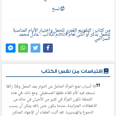
نسخ
من كتاب : التقويم القمري للحمل واختيار الأيام المناسبة
للحمل بذكر أو أنثى لعام 2024م للكاتب : عادل محمد
السراجي
إقتباسات من نفس الكتاب
10 أسباب تمنع المرأة الحامل من التوتر يعد الحمل وقتًا رائعًا
تستعد فيه الأم للقاء طفلها المستقبلي. ومع ذلك، في هذه
اللحظة تكون المرأة في كثير من الأحيان في حالة من
الانفعالات المتزايدة، عندما يكون حتى تافه يمكن أن يسبب
الدموع والهستيريا. لقد أثبت العلماء أن الإجهاد المتكرر