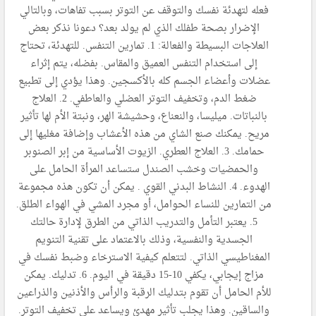
فعله لتهدئة نفسك والتوقف عن التوتر بسبب تفاهات، وبالتالي
الإضرار بصحة طفلك الذي لم يولد بعد؟ دعونا نذكر بعض
العلاجات البسيطة والفعالة: 1. تمارين التنفس. للتهدئة، تحتاج
إلى استخدام التنفس العميق والمقاس. بفضله، يتم إثراء
عضلات وأعضاء الجسم كله بالأكسجين. وهذا يؤدي إلى تطبيع
ضغط الدم، وتخفيف التوتر العضلي والعاطفي. 2. العلاج
بالنباتات. ميليسا، والنعناع، وحشيشة الهر، ونبتة الأم لها تأثير
مريح. يمكنك صنع الشاي من هذه الأعشاب وإضافة مغليها إلى
حمامك. 3. العلاج العطري. الزيوت الأساسية من إبر الصنوبر
والحمضيات وخشب الصندل ستساعد المرأة الحامل على
الهدوء. 4. النشاط البدني القوي . يمكن أن تكون هذه مجموعة
من التمارين للنساء الحوامل، أو مجرد المشي في الهواء الطلق.
5. يعتبر التأمل والتدريب الذاتي من الطرق لإدارة حالتك
الجسدية والنفسية، وذلك بالاعتماد على تقنية التنويم
المغناطيسي الذاتي. لتتعلم كيفية الاسترخاء وضبط نفسك في
مزاج إيجابي، يكفي 10-15 دقيقة في اليوم. 6. تدليك. يمكن
للأم الحامل أن تقوم بتدليك الرقبة والرأس والأذنين والذراعين
والساقين. وهذا يجلب تأثير مهدئ ويساعد على تخفيف التوتر.