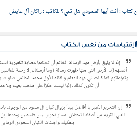
 كتاب : أنت أيها السعودي هل تعي؟ للكاتب : راكان آل عايض
إقتباسات من نفس الكتاب
إنّه لا یلیق بأرض مھد الرسالة الخاتم أن تحكمھا عصابة تكفیریة استئ
أنفسھم!).. الأرض التي منھا ظھرت رسالة {وما أرسلناك إلا رحمة للعالمین}
وتنوّعاتھم كما كانت في عھد المعلم والقائد الأول محمد الخاتمي صلوات رب
أن تكون كذلك، إنّھا لیست حكرًا على مذھب بعينه ولا مدر
إن التحریر الكبیر یا أفاضل یبدأ بزوال كیان آل سعود من الوجود. با
النبي الكریم من أصفاد الاحتلال. مسار تحریر لیس فلسطین وحدھا، بل و
بتفكیك واجتثاث الكیان السعودي الوھابي