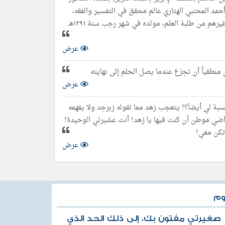
عيل بن علي بن أحمد المحنبي الهتاري عالم محقق في التفسير والفقه،
وعلوم العربية، وقد اشتغل بالتدريس فانتفع به كثير من أبنائه وأقاربه، وغيرهم من طلبة العلم، مولده في شهر رجب سنة ١٢٩١هـ
عرض
 منطقياً أن تجزع عندما يصل الحلم إلى نهايته
عرض
بة لي أيضآ؟! يتعجب زهد مما تقوله زبرجد ولا يفهمه
راضي موطن أن كنت فيها يا زهد! أنت عشيرتي الوحيدة!
 تكن معي!
عرض
وم
يا صغيرتي مفتون بك، إلى ذلك الحد الذي