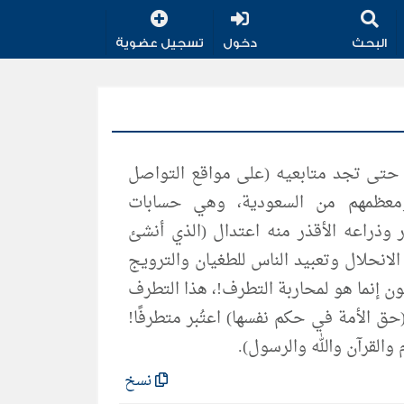
البحث
دخول
تسجيل عضوية
 حتى تجد متابعيه (على مواقع التواصل
ومعظمهم من السعودية، وهي حسابات
 وذراعه الأقذر منه اعتدال (الذي أنشئ
الانحلال وتعبيد الناس للطغيان والترويج
لون إنما هو لمحاربة التطرف!، هذا التطرف
حق الأمة في حكم نفسها) اعتُبر متطرفًا!
والقرآن والله والرسول).
نسخ