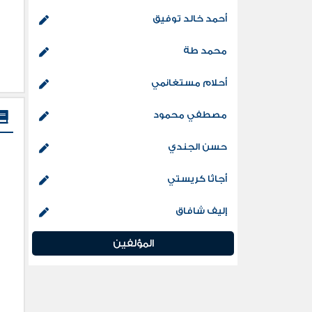
أحمد خالد توفيق
محمد طة
أحلام مستغانمي
مصطفي محمود
حسن الجندي
أجاثا كريستي
إليف شافاق
المؤلفين