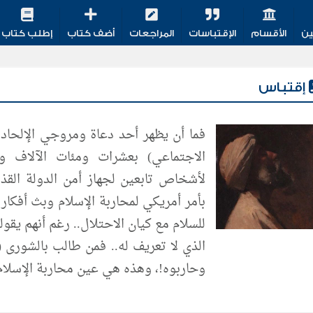
ين
الأقسام
الإقتباسات
المراجعات
أضف كتاب
إطلب كتاب
إقتباس
فما أن يظهر أحد دعاة ومروجي الإلحاد
الاجتماعي) بعشرات ومئات الآلاف 
لأشخاص تابعين لجهاز أمن الدولة القذر
بأمر أمريكي لمحاربة الإسلام وبث أفكار 
للسلام مع كيان الاحتلال.. رغم أنهم يقو
الذي لا تعريف له.. فمن طالب بالشورى (
وحاربوه!، وهذه هي عين محاربة الإسلام 