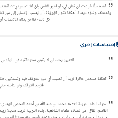
أهذه حقًّا هُويّة؟، أن يُقال لي/ أو أخبر الناس بأنْ أنا: "سعودي"؟، أيُ
واختطف وشوّه ديننا؟، أهكذا تكون الهُويّة؟، أن يُنسب الإنسان إلى من قتل
كل ذلك- يُفاخر بذلك الانتساب أو ت
إقتباسات إخري
التغيير يجب ان لا يكون مجردفكره في الرؤوس ب
كطلقة مسدس حائرة تريد أن تصيب أي شئ لتتوقف فيه وتستكين، طل
فتريد التوقف ولو لثانية حتي 
حرف التاء التريبة ٢٥٤ ۱۸ محمد بن عبد الله بن أحمد الم
القاسم، فقال: من فضلاء علماء الشافعية، بلده التريبة قريب مدينة زبي
الحضرة الحسينية أيام حصار زبيد سنة ١٠٤٥هـ