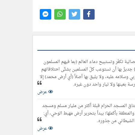
صالیة تكفّر وتستبیح دماء العالم (بما فیھم المسلمون
 جدیرٌ بھا أن تستوعب كلّ المسلمین بشتَّى اختلافاتھم
ي وسلامه عليه، ولا یلیق بھا أصلاً (أي أرض محمد) إلا
سة بعینھا ولا تیار واحد دون غیره.
عرض
نعتاق المسجد الحرام قبلة أكثر من ملیار مسلم ومسجد
المنطقة بأكملھا؛ یبدأ بتحریر أرض مھبط الوحي، أي:
 الشیطاني من جذوره.
عرض