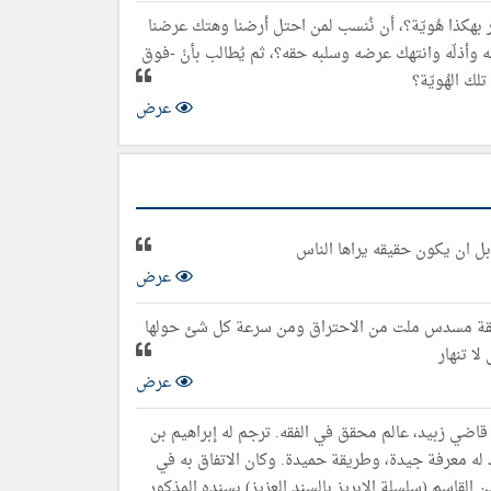
فتخر بهكذا هُويّة؟، أن نُنسب لمن احتل أرضنا وهتك عرضنا
ه وأذلّه وانتهك عرضه وسلبه حقه؟، ثم يُطالب بأنْ -فوق
لك الهُويّة؟
عرض
ل ان يكون حقيقه يراها الناس
عرض
قة مسدس ملت من الاحتراق ومن سرعة كل شئ حولها
لا تنهار
عرض
حنبي الهتاري: قاضي زبيد، عالم محقق في الفقه. ترجم له إبراهيم بن
د له معرفة جيدة، وطريقة حميدة. وكان الاتفاق به في
 فسمع منه مولانا الحسين بن القاسم (سلسلة الإبريز بالسند العزيز) بسنده المذكور