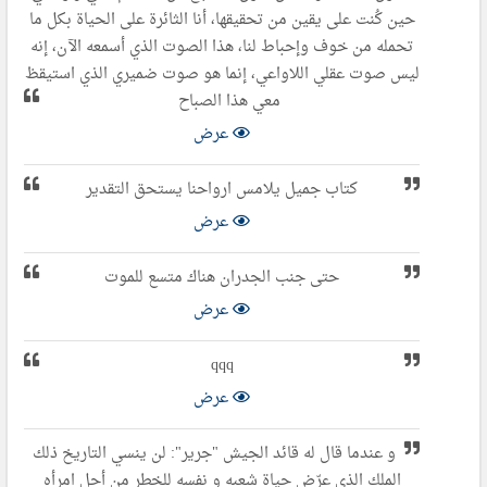
حين كُنت على يقين من تحقيقها، أنا الثائرة على الحياة بكل ما
تحمله من خوف وإحباط لنا، هذا الصوت الذي أسمعه الآن، إنه
ليس صوت عقلي اللاواعي، إنما هو صوت ضميري الذي استيقظ
معي هذا الصباح
عرض
كتاب جميل يلامس ارواحنا يستحق التقدير
عرض
حتى جنب الجدران هناك متسع للموت
عرض
qqq
عرض
و عندما قال له قائد الجيش "جرير": لن ينسي التاريخ ذلك
الملك الذي عرّض حياة شعبه و نفسه للخطر من أجل امرأه