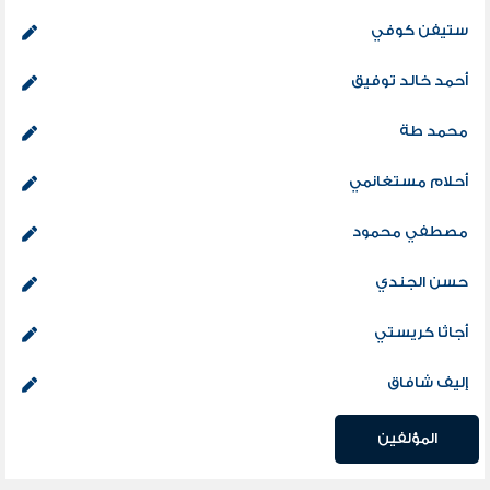
ستيفن كوفي
أحمد خالد توفيق
محمد طة
أحلام مستغانمي
مصطفي محمود
حسن الجندي
أجاثا كريستي
إليف شافاق
المؤلفين