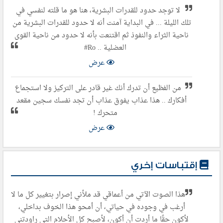
لا توجد حدود للقدرات البشرية، هنا هو ما قلته لنفسي في
تلك الليلة ... في البداية آمنت أنه لا حدود للقدرات البشرية من
ناحية الثراء والنفوذ ثم اقتنعت بأنه لا حدود من ناحية القوى
العضلية .. Ro#
عرض
من الفظيع أن تدرك أنك غير قادر على التركيز ولا استجماع
أفكارك .. هذا عذاب يفوق عذاب أن تجد نفسك سجين مقعد
متحرك !
عرض
إقتباسات إخري
هذا الصوت الآتي من أعماقي قد ملأني إصرار بتغيير كل ما لا
أرغب في وجوده في حياتي، أن أمحو هذا الخوف بداخلي،
لأكون حقًا ما أردت أن أكون، لأصبح كل الأحلام التي راودتني