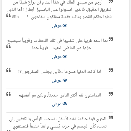
أرجو من سيدي الملك في هذا المقام أن يراعِ شيئًا من
التفريق الدقيق، فالذين استولوا على الباستيل أبطال! أما الذين
قتلوا حاكم القصر ونائبه فقتلة سفاكون سفاحون !! ..... Ro#
عرض
بدا اسمه غريبا على شفتيها في تلك اللحظات وقريباً سيصبح
جزءا من الماضي لبعيد .. قريباً جدا
عرض
اذا كانت الدنيا مسرحا ..فأين يجلس المتفرجون؟!
عرض
الصامتون هُم أكثر الناس حديثاً, ولكن مع أنفسهم
عرض
الحزن قوة جاذبة تشد لأسفل، تسحب الرأس والكتفين إلى
تحت، كأن الجسم في حزنه يُمسي واهناً خفيفاً فتستقوي