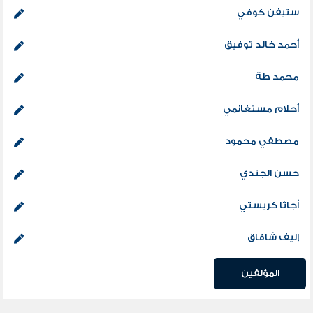
ستيفن كوفي
أحمد خالد توفيق
محمد طة
أحلام مستغانمي
مصطفي محمود
حسن الجندي
أجاثا كريستي
إليف شافاق
المؤلفين