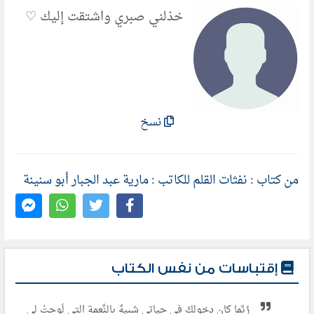
خذلني صبري واشتقت إليك ♡
نسخ
من كتاب : نفثات القلم للكاتب : مارية عبد الجبار أبو سنينة
إقتباسات من نفس الكتاب
رُبَّما كان دخولكَ في حياتي شبيهٌ بالنِّعمة التي لَوحتْ لي