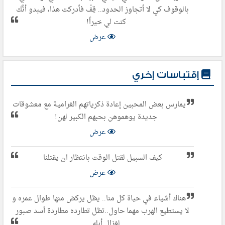
بالوقوف كي لا أتجاوز الحدود.. قِفْ فأدركت هذا، فيبدو أنَّك
كنت لي خيراً!
عرض
إقتباسات إخري
يمارس بعض المحبين إعادة ذكرياتهم الغرامية مع معشوقات
جديدة يوهموهن بحبهم الكبير لهن!
عرض
كيف السبيل لقتل الوقت بانتظار ان يقتلنا
عرض
هناك أشياء في حياة كل منا.. يظل يركض منها طوال عمره و
لا يستطيع الهرب مهما حاول..تظل تطارده مطاردة أسد صبور
لغزال أبله