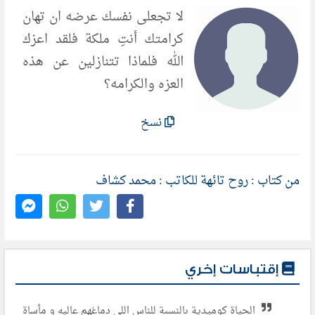
لا تجعلى نفسك عرضه ان تهان
كرامتك أنتِ ملكة فلقد اعزك
الله فلماذا تتنازلين عن هذه
العزه والكرامه؟
نسخ
من كتاب : روح تائهة للكاتب : محمد كشاف
إقتباسات إخري
الحياة كوميدية بالنسبة للناس اللى دماغهم عاليه و مأساة