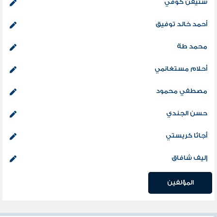
ستيفن كوفي
أحمد خالد توفيق
محمد طة
أحلام مستغانمي
مصطفي محمود
حسن الجندي
أجاثا كريستي
إليف شافاق
المؤلفين