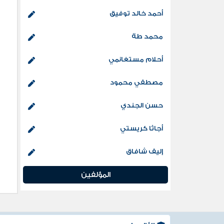
أحمد خالد توفيق
محمد طة
أحلام مستغانمي
مصطفي محمود
حسن الجندي
أجاثا كريستي
إليف شافاق
المؤلفين