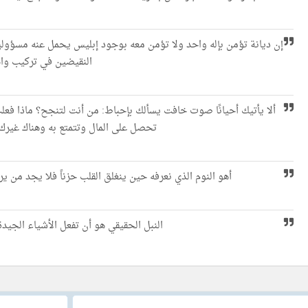
إن ديانة تؤمن بإله واحد ولا تؤمن معه بوجود إبليس يحمل عنه مسؤولي
النقيضين في تركيب وا
ألا يأتيك أحيانًا صوت خافت يسألك بإحباط: من أنت لتنجح؟ ماذا فع
تحصل على المال وتتمتع به وهناك غيرك 
أهو النوم الذي نعرفه حين ينغلق القلب حزناً فلا يجد من ي
النبل الحقيقي هو أن تفعل الأشياء الجيدة