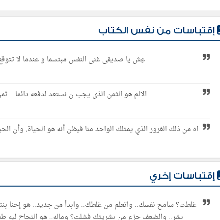
إقتباسات من نفس الكتاب
عِش يا صديقى غنى النفس مبتسما و عندما لا تتوقع
الالم هو الثمن الذى يجب ن نستعد لدفعه دائما .. ثم
اه من ذلك الغرور الذي يمتلك الواحد منا فيظن أنه هو الحياة, وأن ال
إقتباسات إخري
غلطت؟ سامح نفسك.. واتعلم من غلطك.. وابدأ من جديد.. هو إحنا بن
بشر.. والضعف جزء من بشريتك فشلت؟ وماله.. هو النجاح ليه طع