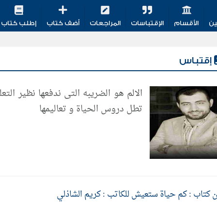
ين
الأقسام
الإقتباسات
المراجعات
أضف كتاب
إطلب كتاب
إقتباس
الالم هو الضريبه التى ندفعها نظير التع
تطل دروس الحياة و تعاليمها
 كتاب : كم حياة ستعيش للكاتب : كريم الشاذلي