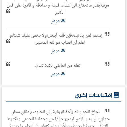
مرتبةبقدر مانحتاج الى كلمات قليلة و صادقة و قادرة على فعل
الكثير
عرض
إستمع لمن يعاتبك،فإن قلبه أبيض،ولا يخفى عليك شيئا،و
اعلم أن العتاب هو لغة المحبين
عرض
تعلم من الماضي لكيلا تندم.
عرض
إقتباسات إخري
نجاحُ الحوار قد يأخذ الرواية إلى الخلود، بإمكان سطرٍ
حواريّ أن يعبر الزمن ليصير جزءًا من وجداننا الجمعي وتكويننا
الثقافي. جميعُنا نحفظ، مثلاً، لغسّان كنفاني:" الوطن يا صفية..