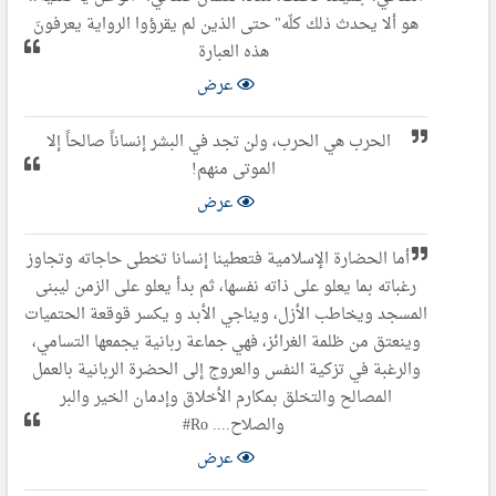
هو ألا يحدث ذلك كلّه" حتى الذين لم يقرؤوا الرواية يعرفونَ
هذه العبارة
عرض
الحرب هي الحرب، ولن تجد في البشر إنساناً صالحاً إلا
الموتى منهم!
عرض
أما الحضارة الإسلامية فتعطينا إنسانا تخطى حاجاته وتجاوز
رغباته بما يعلو على ذاته نفسها، ثم بدأ يعلو على الزمن ليبنى
المسجد ويخاطب الأزل، ويناجي الأبد و یکسر قوقعة الحتميات
وينعتق من ظلمة الغرائز، فهي جماعة ربانية يجمعها التسامي،
والرغبة في تزكية النفس والعروج إلى الحضرة الربانية بالعمل
المصالح والتخلق بمكارم الأخلاق وإدمان الخير والبر
والصلاح.... Ro#
عرض