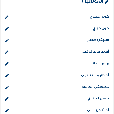
المؤلفين
خولة حمدي
جون جراي
ستيفن كوفي
أحمد خالد توفيق
محمد طة
أحلام مستغانمي
مصطفي محمود
حسن الجندي
أجاثا كريستي