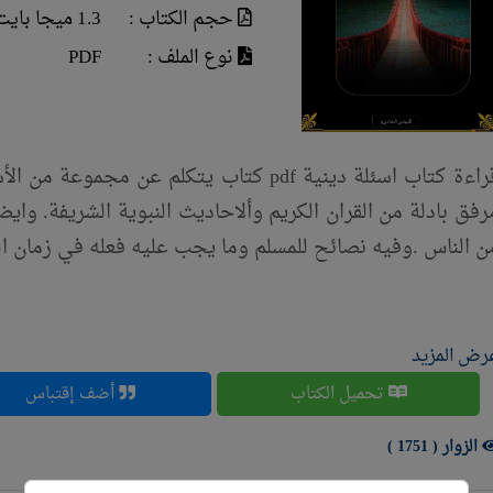
حجم الكتاب :
1.3 ميجا بايت
نوع الملف :
PDF
قراءة كتاب اسئلة دينية pdf كتاب يتكلم عن م
رفق بادلة من القران الكريم وألاحاديث النبوية الشريفة. واي
ن الناس .وفيه نصائح للمسلم وما يجب عليه فعله في زمان ال
رض المزيد
تحميل الكتاب
أضف إقتباس
الزوار ( 1751 )