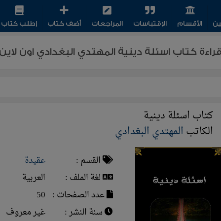
ين
الأقسام
الإقتباسات
المراجعات
أضف كتاب
إطلب كتاب
راءة كتاب اسئلة دينية المهتدي البغدادي اون لاين
كتاب اسئلة دينية
الكاتب
المهتدي البغدادي
القسم :
عقيدة
لغة الملف :
العربية
عدد الصفحات :
50
سنة النشر :
غير معروف