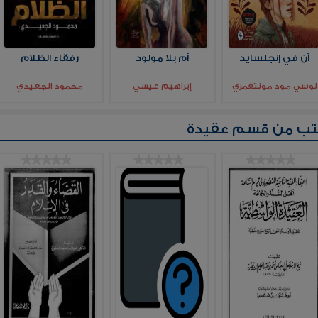
آن في إنجلسايد
أم بلا مولود
رفقاء الظلام
لوسي مود مونتغمري
إبراهيم عيسي
محمود الجعيدي
تب من قسم
عقيدة