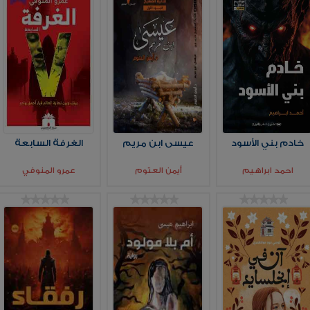
خادم بني الأسود
عيسى ابن مريم
الغرفة السابعة
احمد ابراهيم
أيمن العتوم
عمرو المنوفي