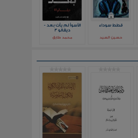
قطط سوداء
الأسوأ لم يأت بعد -
ديفالو 3
حسين السيد
محمد طارق