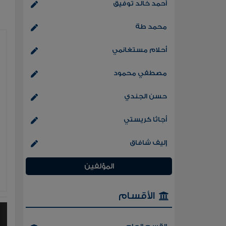
أحمد خالد توفيق
محمد طة
أحلام مستغانمي
مصطفي محمود
حسن الجندي
أجاثا كريستي
إليف شافاق
المؤلفين
الأقسام