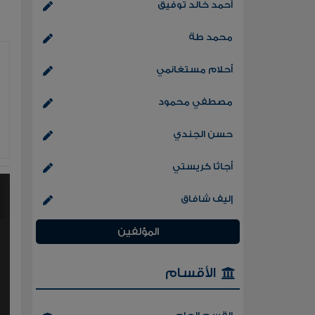
أحمد خالد توفيق
محمد طة
أحلام مستغانمي
مصطفي محمود
حسن الجندي
أجاثا كريستي
إليف شافاق
المؤلفين
الأقسام