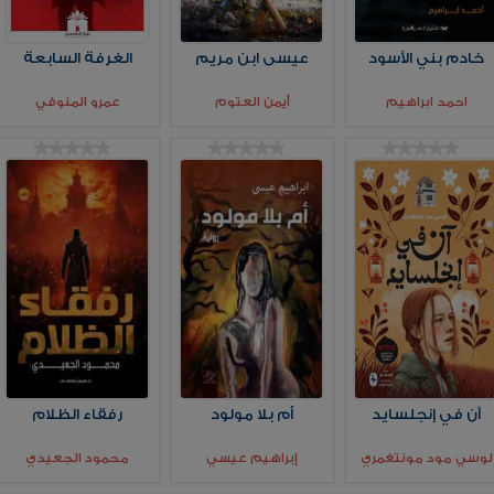
خادم بني الأسود
عيسى ابن مريم
الغرفة السابعة
احمد ابراهيم
أيمن العتوم
عمرو المنوفي
آن في إنجلسايد
أم بلا مولود
رفقاء الظلام
لوسي مود مونتغمري
إبراهيم عيسي
محمود الجعيدي