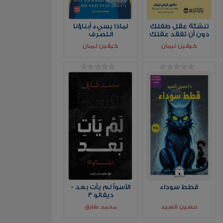
تنشئة عقل طفلك
لماذا يسيء أبناؤنا
دون أن تفقد عقلك
التصرف
كيفين ليمان
كيفين ليمان
قطط سوداء
الأسوأ لم يأت بعد -
ديفالو 3
حسين السيد
محمد طارق