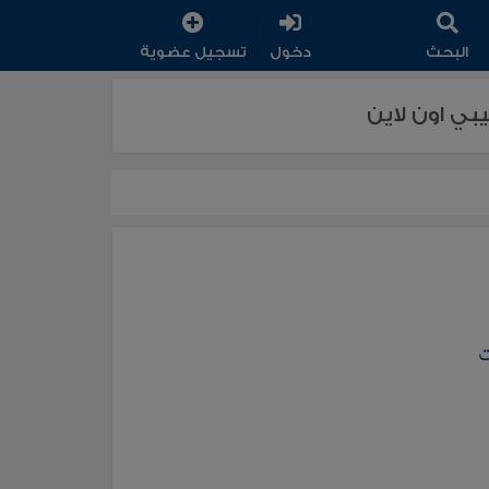
البحث
دخول
تسجيل عضوية
بي اون لاين
ت