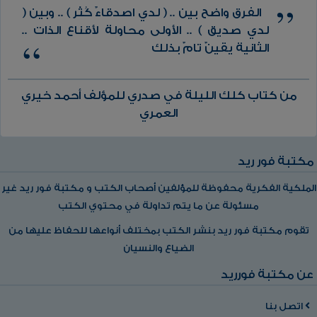
الفرق واضح بين .. ( لدي اصدقاءٌ كُثُر ) .. وبين (
لدي صديق ) .. الأولى محاولة لأقناع الذات ..
الثانية يقينٌ تامٌ بذلك
من كتاب كلك الليلة في صدري للمؤلف أحمد خيري
العمري
مكتبة فور ريد
الملكية الفكرية محفوظة للمؤلفين أصحاب الكتب و مكتبة فور ريد غير
مسئولة عن ما يتم تداولة في محتوي الكتب
تقوم مكتبة فور ريد بنشر الكتب بمختلف أنواعها للحفاظ عليها من
الضياع والنسيان
عن مكتبة فورريد
اتصل بنا