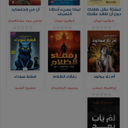
تنشئة عقل طفلك
لماذا يسيء أبناؤنا
آن في إنجلسايد
دون أن تفقد عقلك
التصرف
كيفين ليمان
كيفين ليمان
لوسي مود مونتغمري
أم بلا مولود
رفقاء الظلام
قطط سوداء
إبراهيم عيسي
محمود الجعيدي
حسين السيد