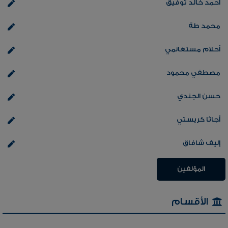
أحمد خالد توفيق
محمد طة
أحلام مستغانمي
مصطفي محمود
حسن الجندي
أجاثا كريستي
إليف شافاق
المؤلفين
الأقسام