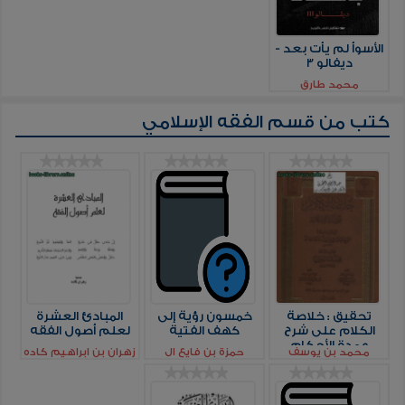
الأسوأ لم يأت بعد -
ديفالو 3
محمد طارق
كتب من قسم
الفقه الإسلامي
تحقيق : خلاصة
خمسون رؤية إلى
المبادئ العشرة
الكلام على شرح
كهف الفتية
لعلم أصول الفقه
عمدة الأحكام
محمد بن يوسف
حمزة بن فايع ال
زهران بن ابراهيم كاده
لفيصل آل مبارك
الجوراني
فتحي
نسخة مصورة