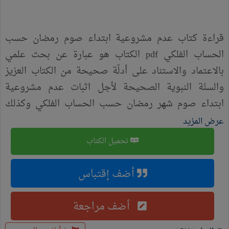
قراءة كتاب عدم مشروعية ابتداء صوم رمضان حسب
الحساب الفلكي pdf الكتاب هو عبارة عن بحث علمي
بالاعتماد والاستناد على أدلّة صحيحة من الكتاب العزيز
والسنّة النبوية الصحيحة لأجل اثبات عدم مشروعية
ابتداء صوم شهر رمضان حسب الحساب الفلكي وكذلك
المناسبات الدينية الإسلامية وبدايات الأشهر القمرية، وإنّما
عرض المزيد
المعوّل والمُعتمَد عليه في الشرع الإسلامي الحنيف هو
تحميل الكتاب
(الرؤية البصرية) للهلال في كل شهر قمري، أو إتمام عدّة
الشهر ثلاثين يوماً.
أضف إقتباس
أضف مراجعة