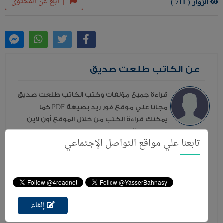
|
أبلغ عن المحتوى
الزوار ( 711 )
عن الكاتب طلعت صديق
قراءة جميع مؤلفات وكتب الكاتب طلعت صديق
مجانا علي موقع فور ريد بصيغة PDF كما
يمكنك قراءة الكتب من خلال الموقع أون لاين
دون الحاجة إلي التحميل ...
تابعنا علي مواقع التواصل الإجتماعي
المزيد
إصدارات إخري للكاتب
لفظ الجلالة ((الله)) في القرآن الكريم
إلغاء
الصديقة مريم عليها السلام
رسائل في فقه الدين الاسلامي