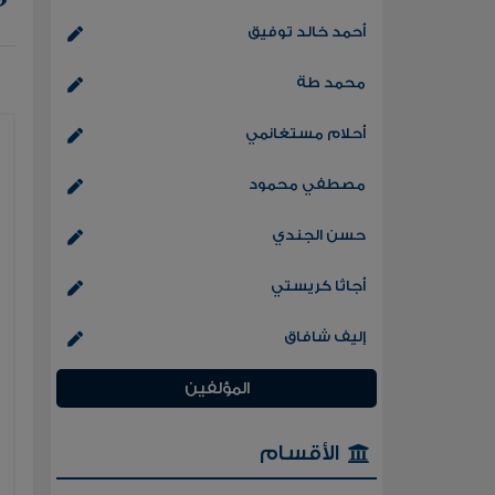
أحمد خالد توفيق
محمد طة
أحلام مستغانمي
مصطفي محمود
حسن الجندي
أجاثا كريستي
إليف شافاق
المؤلفين
الأقسام