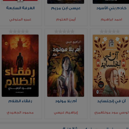
خادم بني الأسود
عيسى ابن مريم
الغرفة السابعة
احمد ابراهيم
أيمن العتوم
عمرو المنوفي
آن في إنجلسايد
أم بلا مولود
رفقاء الظلام
لوسي مود مونتغمري
إبراهيم عيسي
محمود الجعيدي