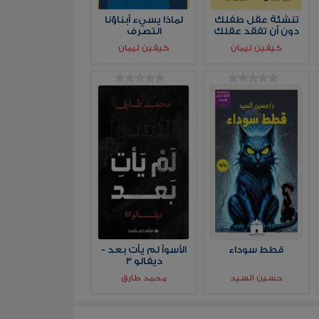
تنشئة عقل طفلك
لماذا يسيء أبناؤنا
دون أن تفقد عقلك
التصرف
كيفين ليمان
كيفين ليمان
قطط سوداء
الأسوأ لم يأت بعد -
ديفالو 3
حسين السيد
محمد طارق