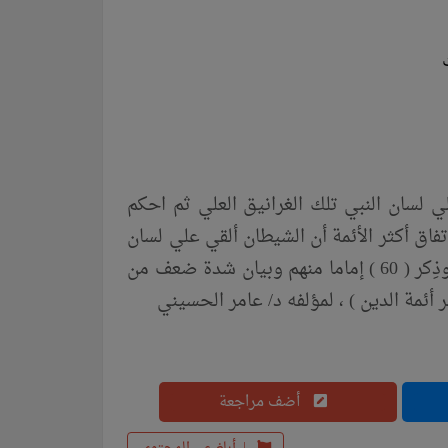
ي لسان النبي تلك الغرانيق العلي ثم احكم
 كتاب رقم ( 425 ) / ( الكامل في اتفاق أكثر الأئمة أن الشيطان ألقي علي لسان
النبي تلك الغَرانِيق العُلَي شفاعتهن تُرتَجي ثم أحكم الله آياته وذِكر ( 60 ) إماما منهم وبيان شدة ضعف من
ر أئمة الدين ) ، لمؤلفه د/ عامر الحسيني
أضف مراجعة