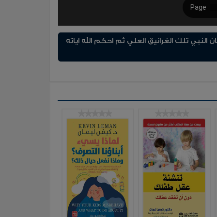
 النبي تلك الغرانيق العلي ثم احكم الله اياته