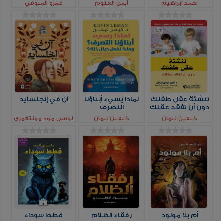
احمد ابراهيم
أيمن العتوم
عمرو المنوفي
تنشئة عقل طفلك
لماذا يسيء أبناؤنا
آن في إنجلسايد
دون أن تفقد عقلك
التصرف
كيفين ليمان
كيفين ليمان
لوسي مود مونتغمري
أم بلا مولود
رفقاء الظلام
قطط سوداء