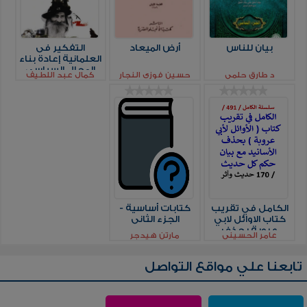
بيان للناس
أرض الميعاد
التفكير فى
العلمانية إعادة بناء
المجال السياسى
د طارق حلمى
حسين فوزي النجار
كمال عبد اللطيف
فى الفكر العربى
الكامل في تقريب
كتابات أساسية -
كتاب الاوائل لابي
الجزء الثانى
عروبة بحذف
عامر الحسيني
مارتن هيدجر
الاسانيد مع بيان
حكم كل حديث 170
حديث واثر
تابعنا علي مواقع التواصل