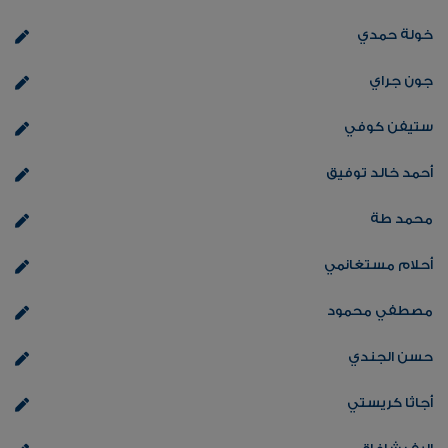
خولة حمدي
جون جراي
ستيفن كوفي
أحمد خالد توفيق
محمد طة
أحلام مستغانمي
مصطفي محمود
حسن الجندي
أجاثا كريستي