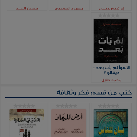
إبراهيم عيسي
محمود الجعيدي
حسين السيد
الأسوأ لم يأت بعد -
ديفالو 3
محمد طارق
كتب من قسم
فكر وثقافة