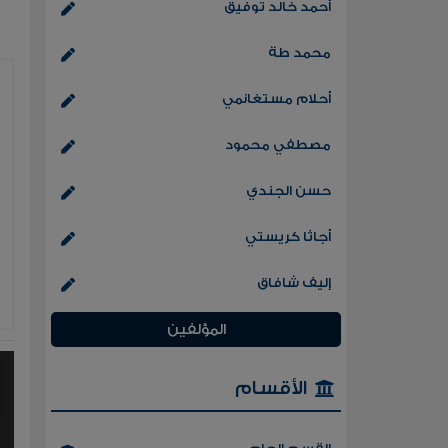
أحمد خالد توفيق
محمد طة
أحلام مستغانمي
مصطفي محمود
حسن الجندي
أجاثا كريستي
إليف شافاق
المؤلفين
الأقسام