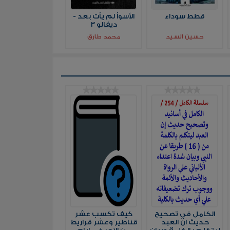
قطط سوداء
الأسوأ لم يأت بعد -
ديفالو 3
حسين السيد
محمد طارق
الكامل في تصحيح
كيف تكسب عشر
حديث ان العبد
قناطير وعشر قراريط