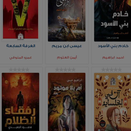
خادم بني الأسود
عيسى ابن مريم
الغرفة السابعة
احمد ابراهيم
أيمن العتوم
عمرو المنوفي