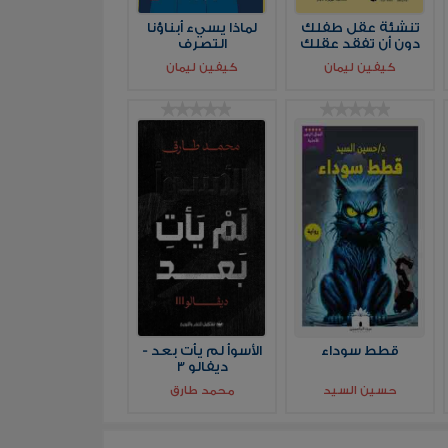
تنشئة عقل طفلك
لماذا يسيء أبناؤنا
دون أن تفقد عقلك
التصرف
كيفين ليمان
كيفين ليمان
قطط سوداء
الأسوأ لم يأت بعد -
ديفالو 3
حسين السيد
محمد طارق