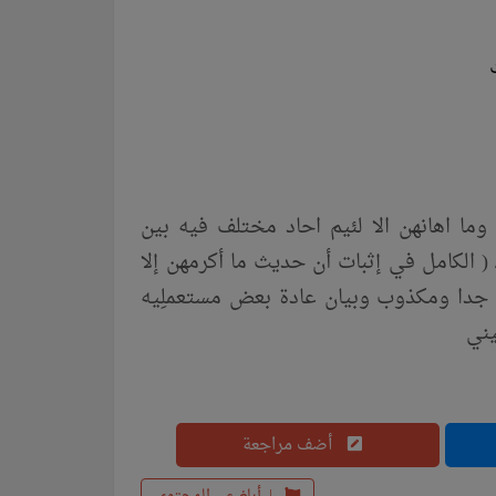
وما اهانهن الا لئيم احاد مختلف فيه بين
ا ومكذوب pdf سلسلة الكامل / كتاب رقم ( 392 ) / ( الكامل في إثبات أن حديث ما أكرمهن إلا
 جدا ومكذوب وبيان عادة بعض مستعملِيه
يني
أضف مراجعة