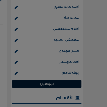
أحمد خالد توفيق
محمد طة
أحلام مستغانمي
مصطفي محمود
حسن الجندي
أجاثا كريستي
إليف شافاق
المؤلفين
الأقسام