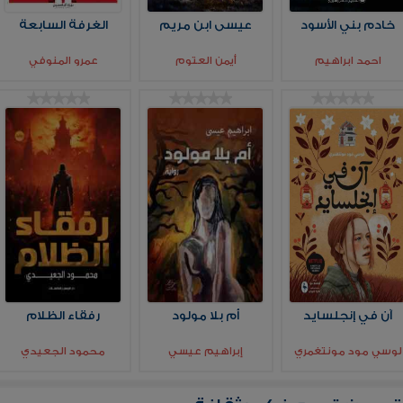
خادم بني الأسود
عيسى ابن مريم
الغرفة السابعة
احمد ابراهيم
أيمن العتوم
عمرو المنوفي
آن في إنجلسايد
أم بلا مولود
رفقاء الظلام
لوسي مود مونتغمري
إبراهيم عيسي
محمود الجعيدي