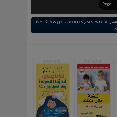
انهن الا لئيم احاد مختلف فيه بين ضعيف جدا
ي