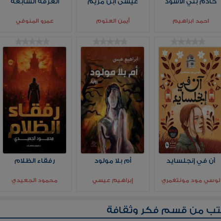
خادم بني الأسود
عيسى ابن مريم
الغرفة السابعة
احمد ابراهيم
أيمن العتوم
عمرو المنوفي
آن في إنجلسايد
أم بلا مولود
رفقاء الظلام
لوسي مود مونتغمري
إبراهيم عيسي
محمود الجعيدي
تب من قسم
فكر وثقافة