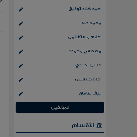
أحمد خالد توفيق
محمد طة
أحلام مستغانمي
مصطفي محمود
حسن الجندي
أجاثا كريستي
إليف شافاق
المؤلفين
الأقسام