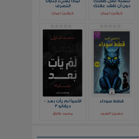
تنشئة عقل طفلك
لماذا يسيء أبناؤنا
دون أن تفقد عقلك
التصرف
كيفين ليمان
كيفين ليمان
قطط سوداء
الأسوأ لم يأت بعد -
ديفالو 3
حسين السيد
محمد طارق