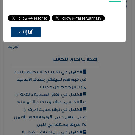
السنن ) أول كتاب يجمع السنة النبوية كلها بكل
من رواها من الصحابة بكل ألفاظها ومتونها
المختلفة مع الحكم علي جميع الأحاديث وفيه
أربعة وستون ألف ( 64,000 ) حديث .. ومؤلف مئات
إلغاء
الكتب والأجزاء الحديثية الأخري .. ...
المزيد
إصدارات إخري للكاتب
الكامل في تقريب كتاب حياة الانبياء
في قبورهم للبيهقي بحذف الاسانيد
مع بيان حكم كل حديث
الكامل في اتفاق الصحابة والائمة ان
دية الكتابي نصف او ثلث دية المسلم
الكامل في تواتر حديث امرت ان
اقاتل الناس حتي يقولوا لا اله الا الله من
35 طريقا مختلفا الي النبي
الكامل في بيان اختلاف الصحابة