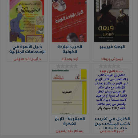
قبعة فيرمير
الحرب الباردة
دليل الأسرة في
الكونية
الإسعافات المنزلية
تيموثي بروك
أود وستاد
د أيمن الحسينى
الكامل في تقريب
العبقرية - تاريخ
كتاب المنتخب من
الفكرة
كتاب ازواج النبي
عامر الحسيني
بسام طه ياسين
وبيان اتفاق الائمة ان