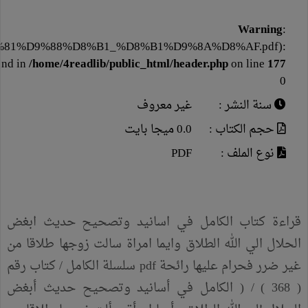
Warning
:
1%D9%88%D8%B1_%D8%B1%D9%8A%D8%AF.pdf):
und in
/home/4readlib/public_html/header.php
on line
177
0
سنة النشر :
غير معروف
حجم الكتاب :
0.0 ميجا بايت
نوع الملف :
PDF
قراءة كتاب الكامل في اسانيد وتصحيح حديث ابغض
الحلال الي الله الطلاق وايما امراة سالت زوجها طلاقا من
غير ضرر فحرام عليها رائحة pdf سلسلة الكامل / كتاب رقم
( 368 ) / ( الكامل في أسانيد وتصحيح حديث أبغض