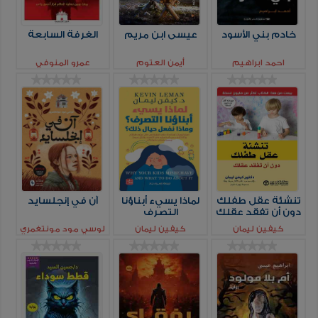
خادم بني الأسود
عيسى ابن مريم
الغرفة السابعة
احمد ابراهيم
أيمن العتوم
عمرو المنوفي
تنشئة عقل طفلك
لماذا يسيء أبناؤنا
آن في إنجلسايد
دون أن تفقد عقلك
التصرف
كيفين ليمان
كيفين ليمان
لوسي مود مونتغمري