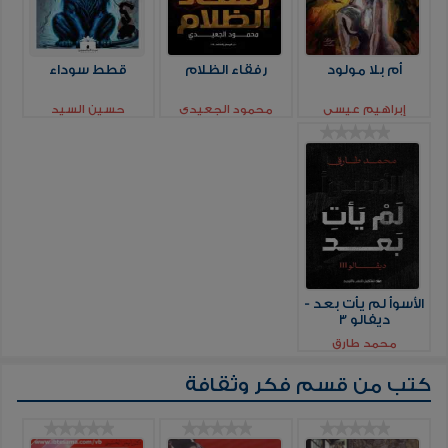
أم بلا مولود
رفقاء الظلام
قطط سوداء
إبراهيم عيسي
محمود الجعيدي
حسين السيد
الأسوأ لم يأت بعد -
ديفالو 3
محمد طارق
كتب من قسم
فكر وثقافة