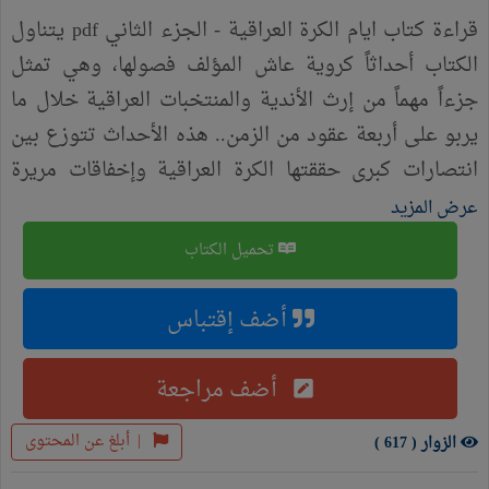
قراءة كتاب ايام الكرة العراقية - الجزء الثاني pdf يتناول
الكتاب أحداثاً كروية عاش المؤلف فصولها، وهي تمثل
جزءاً مهماً من إرث الأندية والمنتخبات العراقية خلال ما
يربو على أربعة عقود من الزمن.. هذه الأحداث تتوزع بين
انتصارات كبرى حققتها الكرة العراقية وإخفاقات مريرة
خرجت بها، بالإضافة إلى توثيق لمحات من مسيرة نخبة
عرض المزيد
من نجوم الكرة في العراق خلال هذه العقود.
تحميل الكتاب
أضف إقتباس
أضف مراجعة
|
أبلغ عن المحتوى
الزوار ( 617 )