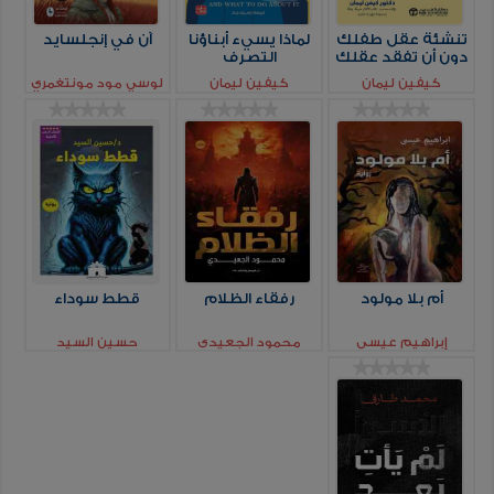
تنشئة عقل طفلك
لماذا يسيء أبناؤنا
آن في إنجلسايد
دون أن تفقد عقلك
التصرف
كيفين ليمان
كيفين ليمان
لوسي مود مونتغمري
أم بلا مولود
رفقاء الظلام
قطط سوداء
إبراهيم عيسي
محمود الجعيدي
حسين السيد