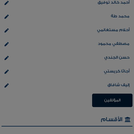
أحمد خالد توفيق
محمد طة
أحلام مستغانمي
مصطفي محمود
حسن الجندي
أجاثا كريستي
إليف شافاق
المؤلفين
الأقسام