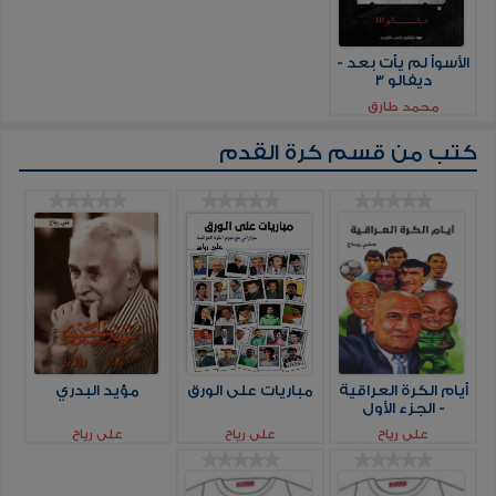
الأسوأ لم يأت بعد -
ديفالو 3
محمد طارق
كتب من قسم
كرة القدم
أيام الكرة العراقية
مباريات على الورق
مؤيد البدري
- الجزء الأول
علي رياح
علي رياح
علي رياح