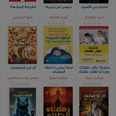
خادم بني الأسود
عيسى ابن مريم
الغرفة السابعة
احمد ابراهيم
أيمن العتوم
عمرو المنوفي
تنشئة عقل طفلك
لماذا يسيء أبناؤنا
آن في إنجلسايد
دون أن تفقد عقلك
التصرف
كيفين ليمان
كيفين ليمان
لوسي مود مونتغمري