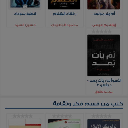
أم بلا مولود
رفقاء الظلام
قطط سوداء
إبراهيم عيسي
محمود الجعيدي
حسين السيد
الأسوأ لم يأت بعد -
ديفالو 3
محمد طارق
كتب من قسم
فكر وثقافة