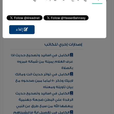
من رواها من الصحابة بكل ألفاظها ومتونها
المختلفة مع الحكم علي جميع الأحاديث وفيه
أربعة وستون ألف ( 64,000 ) حديث .. ومؤلف مئات
الكتب والأجزاء الحديثية الأخري .. ...
إلغاء
المزيد
إصدارات إخري للكاتب
الكامل في اسانيد وتصحيح حديث اذا
عرف الغلام يمينه من شماله فمروه
بالصلاة
الكامل في تواتر حديث انت ومالك
لابيك وذكر 50 اماما ممن صححوه مع
بيان تاويله ومعناه
الكامل في اسانيد وتصحيح حديث
الرقدة علي البطن ضجعة جهنمية
يبغضها الله من سبع طرق عن النبي
الكامل في تفصيل اية فاغشيناهم