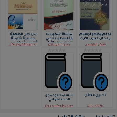
لو لم يظهر الإسلام
مأساة المخيمات
من أجل انطلاقة
ما حال العرب الآن ؟
الفلسطينية في
حضارية شاملة
لبنان الجزء الأول
أسس وأفكار في
شاكر النابلسي
محمد سرور زين
أ د عبد الكريم بكار
التراث والفكر
العابدين
والثقافة والإجتماع
تحليل العقل
ابتسامات ودموع
الحب الألماني
برتراند رسل
فريدريخ مكس مولر