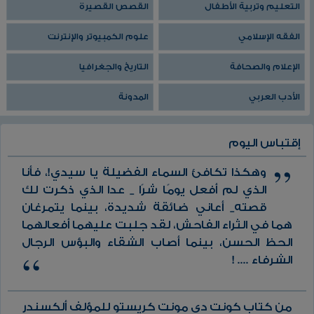
التعليم وتربية الأطفال
القصص القصيرة
الفقه الإسلامي
علوم الكمبيوتر والإنترنت
الإعلام والصحافة
التاريخ والجغرافيا
الأدب العربي
المدونة
إقتباس اليوم
وهكذا تكافئ السماء الفضيلة يا سيدي!، فأنا
الذي لم أفعل يومًا شرًا _ عدا الذي ذكرت لك
قصته_ أعاني ضائقة شديدة، بينما يتمرغان
هما في الثراء الفاحش، لقد جلبت عليهما أفعالهما
الحظ الحسن، بينما أصاب الشقاء والبؤس الرجال
الشرفاء .... !
من كتاب كونت دي مونت كريستو للمؤلف ألكسندر