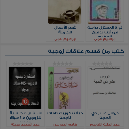
ثورة المعتزل دراسة
شعر الأعمال
فى أدب توفيق
الكاملة
الحكيم
ابراهيم ناجي
ابراهيم ناجي
كتب من قسم
علاقات زوجية
دروس عشر ذي
كيف تكون صداقات
استشارات جنسية
الحجة
ناجحة
للزوجين 405 سؤالا
وجوابا
عبد الملك القاسم
هادي المدرسي
عبد الحميد رميته