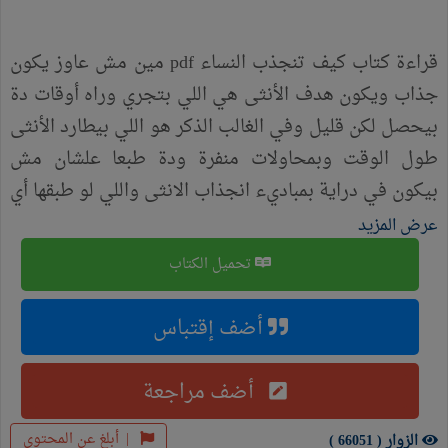
قراءة كتاب كيف تنجذب النساء pdf مين مش عاوز يكون
جذاب ويكون هدف الأنثى هي اللي بتجري وراه أوقات دة
بيحصل لكن قليل وفي الغالب الذكر هو اللي بيطارد الأنثى
طول الوقت وبمحاولات منفرة ودة طبعا علشان مش
بيكون في دراية بمباديء انجذاب الانثى واللي لو طبقها أي
شخص بيكون جذاب من غير أي مجهود للجنس الآخر
عرض المزيد
الكتاب عبارة عن تفريغ لما يقارب 1000 علاقة تم في
تحميل الكتاب
إطارها تحرير وتقصي مباديء انجذاب ونفور الأنثى واللي
لو أي حد طبقها بيكون جذاب بشكل تلقائي الكتاب بيعلمك
أضف إقتباس
ازاي تاخد العلاقة في مسار إجباري علشان البنت اللي
قدامك مش بيكون قدامها اختيار إنها تنجذب أو لا
أضف مراجعة
|
أبلغ عن المحتوى
الزوار ( 66051 )