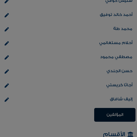
ستيفن كوفي
أحمد خالد توفيق
محمد طة
أحلام مستغانمي
مصطفي محمود
حسن الجندي
أجاثا كريستي
إليف شافاق
المؤلفين
الأقسام