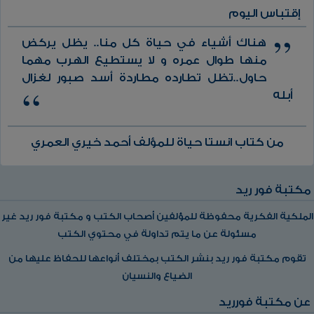
إقتباس اليوم
هناك أشياء في حياة كل منا.. يظل يركض
منها طوال عمره و لا يستطيع الهرب مهما
حاول..تظل تطارده مطاردة أسد صبور لغزال
أبله
من كتاب انستا حياة للمؤلف أحمد خيري العمري
مكتبة فور ريد
الملكية الفكرية محفوظة للمؤلفين أصحاب الكتب و مكتبة فور ريد غير
مسئولة عن ما يتم تداولة في محتوي الكتب
تقوم مكتبة فور ريد بنشر الكتب بمختلف أنواعها للحفاظ عليها من
الضياع والنسيان
عن مكتبة فورريد