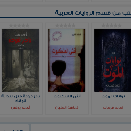
تب من قسم
الروايات العربية
بوابات الموت
أنثى العنكبوت
نادر فودة قبل البداية
الوقاد
احمد فرحات
قماشة العليان
أحمد يونس