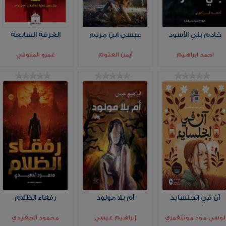
خادم بني الأسود
عيسى ابن مريم
الغرفة السابعة
احمد ابراهيم
أيمن العتوم
عمرو المنوفي
آن في إنجلسايد
أم بلا مولود
رفقاء الظلام
لوسي مود مونتغمري
إبراهيم عيسي
محمود الجعيدي