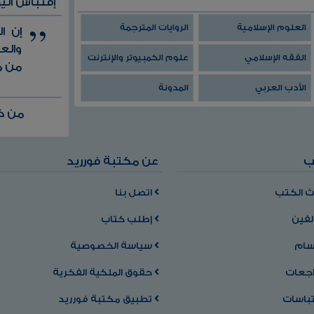
إقتباس الي
العلوم الإسلامية
الروايات المترجمة
إن ا
والع
الفقه الإسلامي
علوم الكمبيوتر والإنترنت
من م
الأدب العربي
المدونة
من ك
ب
عن مكتبة فورريد
 الكتب
اتصل بنا
لفين
إطلب كتاب
سام
سياسة الخصوصية
اجعات
حقوق الملكية الفكرية
تباسات
تطبيق مكتبة فورريد