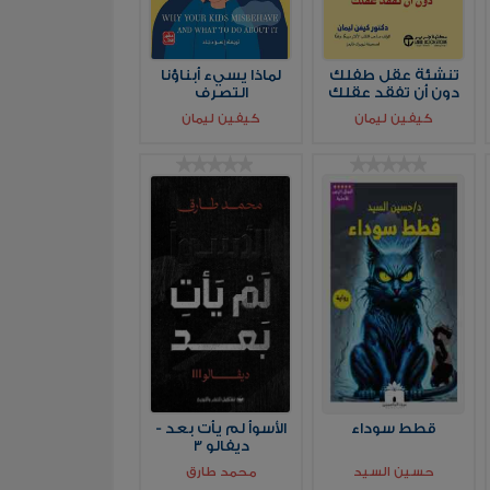
تنشئة عقل طفلك
لماذا يسيء أبناؤنا
دون أن تفقد عقلك
التصرف
كيفين ليمان
كيفين ليمان
قطط سوداء
الأسوأ لم يأت بعد -
ديفالو 3
حسين السيد
محمد طارق