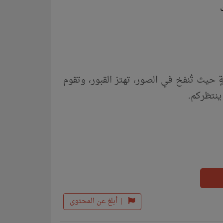
كم في رحلةٍ حيث تُنفخ في الصور، تهتز القبور، وتقوم
ينتظركم.
|
أبلغ عن المحتوى