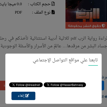
حجم الكتاب :
0.0 ميجا بايت
نوع الملف :
PDF
حقوق النشر محفوظة
قراءة رواية الرب pdf ثلاثية أدبية استثنائية تأخذ
جساد البشر من مرقدها… عالمٌ من الأسرار والأسئلة الوجودية 
تابعنا علي مواقع التواصل الإجتماعي
رض المزيد
أضف إقتباس
أضف مراجعة
إلغاء
الزوار ( 761 )