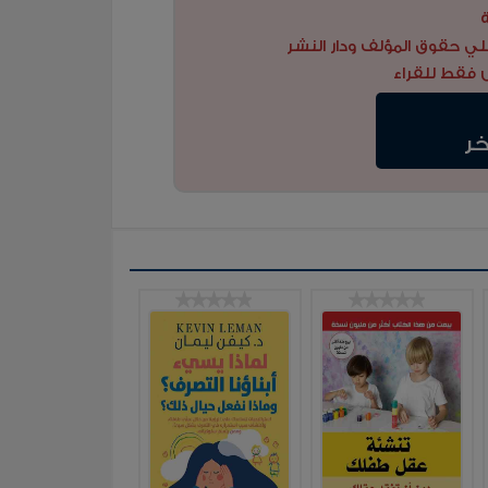
لي حقوق المؤلف ودار النشر
 فقط للقراء
خر