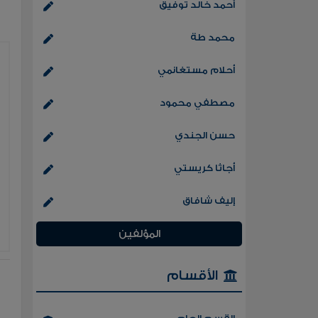
أحمد خالد توفيق
محمد طة
أحلام مستغانمي
مصطفي محمود
حسن الجندي
أجاثا كريستي
إليف شافاق
المؤلفين
الأقسام