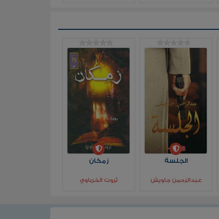
الجلسة
زمكان
عبدالرحمن جاويش
ثروت الخرباوي