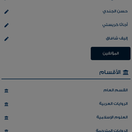
حسن الجندي
أجاثا كريستي
إليف شافاق
المؤلفين
الأقسام
القسم العام
الروايات العربية
العلوم الإسلامية
الروايات المترجمة