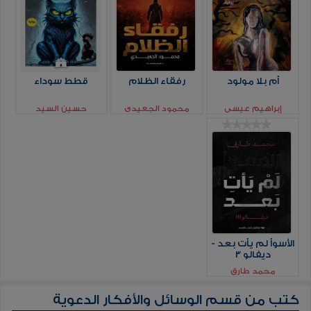
أم بلا مولود
رفقاء الظلام
قطط سوداء
إبراهيم عيسي
محمود الجعيدي
حسين السيد
الأسوأ لم يأت بعد -
ديفالو 3
محمد طارق
كتب من قسم
الوسائل والأفكار الدعوية