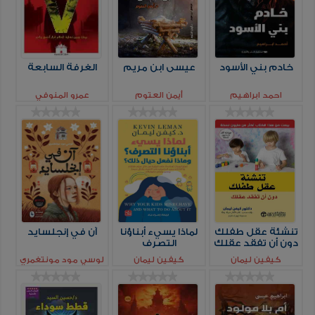
خادم بني الأسود
عيسى ابن مريم
الغرفة السابعة
احمد ابراهيم
أيمن العتوم
عمرو المنوفي
تنشئة عقل طفلك
لماذا يسيء أبناؤنا
آن في إنجلسايد
دون أن تفقد عقلك
التصرف
كيفين ليمان
كيفين ليمان
لوسي مود مونتغمري