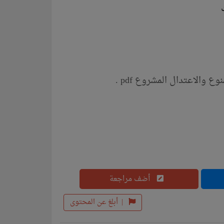
والاعتدال المشروع pdf .
أضف مراجعة
|
أبلغ عن المحتوى