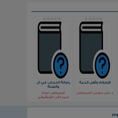
الإسلام وأهل الذمة
رسالة الحجاب في ال
والسنة
د. على حسنى الخربوطلى
المصطفى ادوم
احمدغالًي الشنقٌيطًي
وم