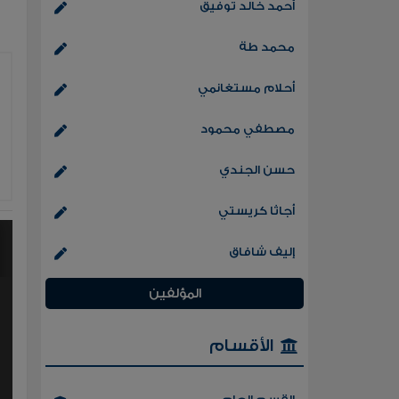
أحمد خالد توفيق
محمد طة
أحلام مستغانمي
مصطفي محمود
حسن الجندي
أجاثا كريستي
إليف شافاق
المؤلفين
الأقسام