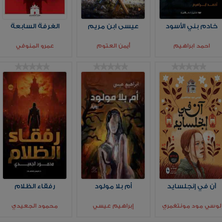
خادم بني الأسود
عيسى ابن مريم
الغرفة السابعة
احمد ابراهيم
أيمن العتوم
عمرو المنوفي
آن في إنجلسايد
أم بلا مولود
رفقاء الظلام
لوسي مود مونتغمري
إبراهيم عيسي
محمود الجعيدي