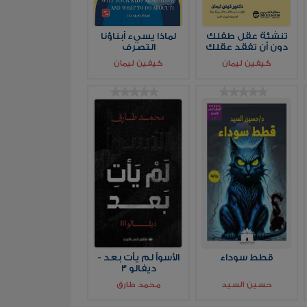
تنشئة عقل طفلك
لماذا يسيء أبناؤنا
دون أن تفقد عقلك
التصرف
كيفين ليمان
كيفين ليمان
قطط سوداء
الأسوأ لم يأت بعد -
ديفالو 3
حسين السيد
محمد طارق