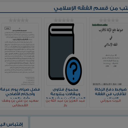
تب من قسم
الفقه الإسلامي
ضوابط دفع الزكاة
مجموع فتاوى
فضل صيام يوم عرفة
للأقارب في الفقه
ومقالات متنوعة
وأحكام الأضاحي
الإسلامي
الجزء الثامن عشر الحج
وآداب العيد
البرت حوراني
عبد العزيز بن عبد الله بن
سعيد بن علي بن وهف
3 الجهاد
باز
القحطاني
إقتباس الي