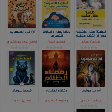
تنشئة عقل طفلك
لماذا يسيء أبناؤنا
آن في إنجلسايد
دون أن تفقد عقلك
التصرف
كيفين ليمان
كيفين ليمان
لوسي مود مونتغمري
أم بلا مولود
رفقاء الظلام
قطط سوداء
إبراهيم عيسي
محمود الجعيدي
حسين السيد