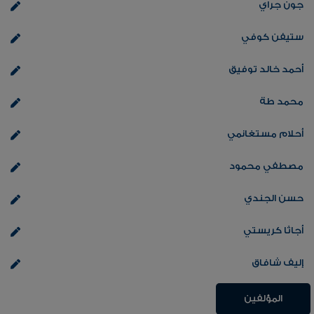
جون جراي
ستيفن كوفي
أحمد خالد توفيق
محمد طة
أحلام مستغانمي
مصطفي محمود
حسن الجندي
أجاثا كريستي
إليف شافاق
المؤلفين