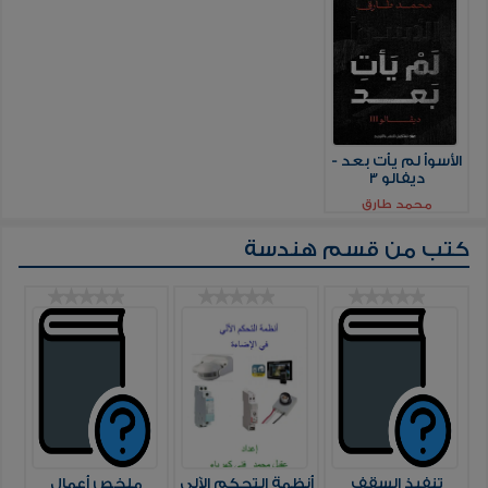
الأسوأ لم يأت بعد -
ديفالو 3
محمد طارق
كتب من قسم
هندسة
تنفيذ السقف
أنظمة التحكم الآلي
ملخص أعمال