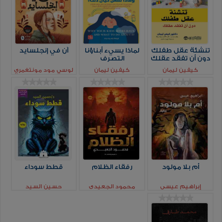
تنشئة عقل طفلك
لماذا يسيء أبناؤنا
آن في إنجلسايد
دون أن تفقد عقلك
التصرف
كيفين ليمان
كيفين ليمان
لوسي مود مونتغمري
أم بلا مولود
رفقاء الظلام
قطط سوداء
إبراهيم عيسي
محمود الجعيدي
حسين السيد