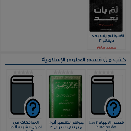
الأسوأ لم يأت بعد -
ديفالو 3
محمد طارق
كتب من قسم
العلوم الإسلامية
قصص الأنبياء 2 Les
جواهر التفسير أنوار
الموافقات في
histoires des
من بيان التنزيل 3
أصول الشريعة ط