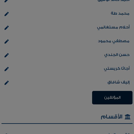
محمد طة
أحلام مستغانمي
مصطفي محمود
حسن الجندي
أجاثا كريستي
إليف شافاق
المؤلفين
الأقسام