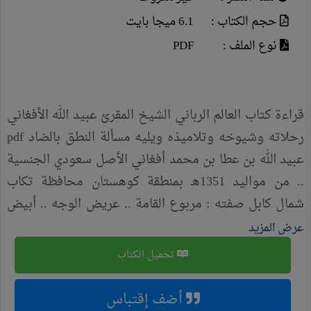
حجم الكتاب :
6.1 ميجا بايت
نوع الملف :
PDF
قراءة كتاب العالم الرباني الشيخ المقرئ عبيد الله الأفغاني
رحلاته وشيوخه وتلاميذه ويليه مسألة النطق بالضاد pdf
عبيد الله بن عطا بن محمد أفغاني الأصل سعودي الجنسية
.. من مواليد 1351هـ بمنطقة كوهستان محافظة تكاب
شمال كابل صفته : مربوع القامة .. عريض الوجه .. أبيض
مشوبٌ بحمره .. كث اللحية غلب عليها البياض .. يخضبها
عرض المزيد
بالحناء امتثالاً للسنة الشريفة .. غزير الشعر ، ولم يكن
تحميل الكتاب
يحلق رأسه إلا في عمرة أو حج بداية انتقاله إلى أبها في
الثمانينات بعد الثلاثمائة وألف زار أبها وفد من مكة
أضف إقتباس