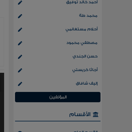
أحمد خالد توفيق
محمد طة
أحلام مستغانمي
مصطفي محمود
حسن الجندي
أجاثا كريستي
إليف شافاق
المؤلفين
الأقسام