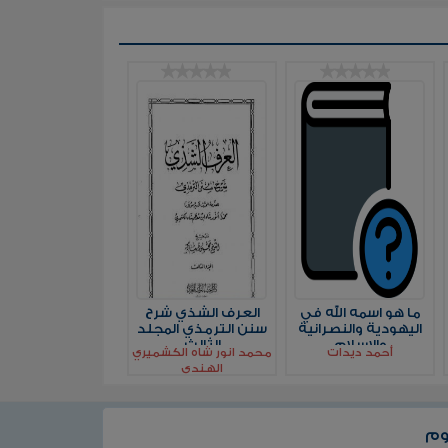
ما هو اسمه الله في
العرف الشذي شرح
اليهودية والنصرانية
سنن الترمذي المجلد
والإسلام
الثالث
أحمد ديدات
محمد انور شاه الكشميري
الهندي
وم