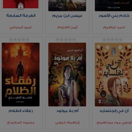
خادم بني الأسود
عيسى ابن مريم
الغرفة السابعة
احمد ابراهيم
أيمن العتوم
عمرو المنوفي
آن في إنجلسايد
أم بلا مولود
رفقاء الظلام
لوسي مود مونتغمري
إبراهيم عيسي
محمود الجعيدي