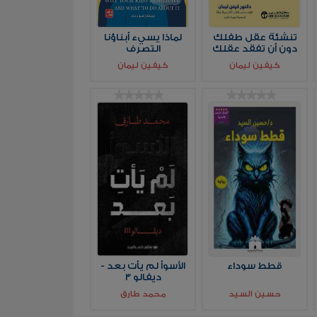
تنشئة عقل طفلك
لماذا يسيء أبناؤنا
دون أن تفقد عقلك
التصرف
كيفين ليمان
كيفين ليمان
قطط سوداء
الأسوأ لم يأت بعد -
ديفالو 3
حسين السيد
محمد طارق