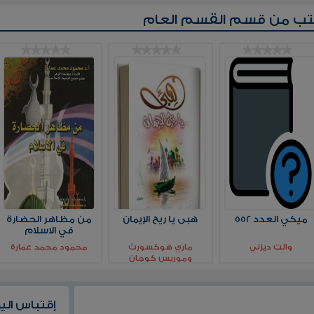
تب من قسم
القسم العام
ميكي العدد 552
هبى يا ريح الإيمان
من مظاهر الحضارة
في الاسلام
والت ديزني
ماري هوكسورث
محمود محمد عمارة
وموريس كوجان
إقتباس الي