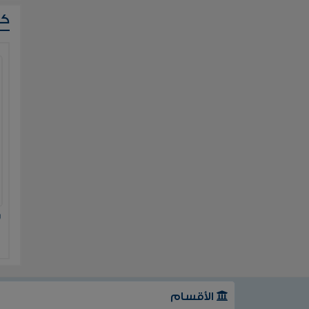
ك
ر
الأقسام