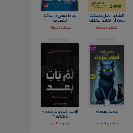
تنشئة عقل طفلك
لماذا يسيء أبناؤنا
دون أن تفقد عقلك
التصرف
كيفين ليمان
كيفين ليمان
قطط سوداء
الأسوأ لم يأت بعد -
ديفالو 3
حسين السيد
محمد طارق