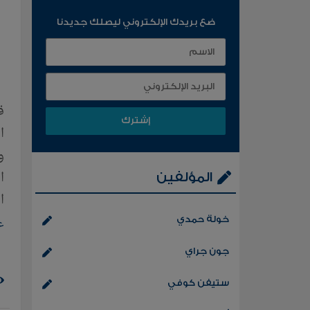
ضع بريدك الإلكتروني ليصلك جديدنا
ا
و
ا
المؤلفين
ا
إ
خولة حمدي
ع
أ
جون جراي
ف
ستيفن كوفي