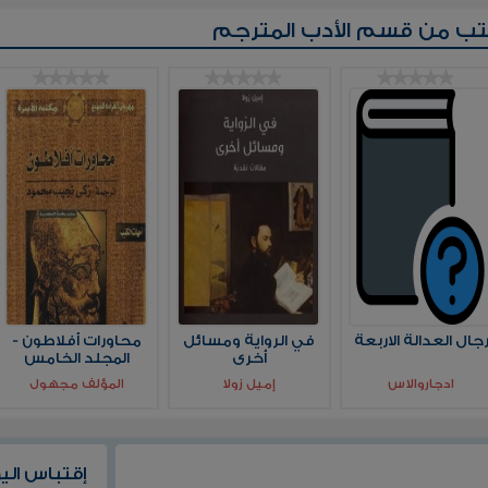
تب من قسم
الأدب المترجم
جال العدالة الاربعة
في الرواية ومسائل
محاورات أفلاطون -
أخرى
المجلد الخامس
ادجاروالاس
إميل زولا
المؤلف مجهول
إقتباس الي