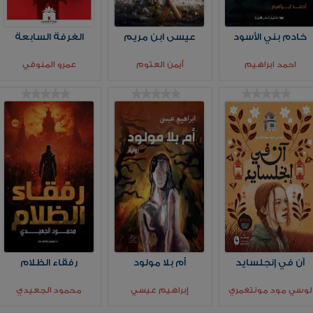
خادم بني الأسود
عيسى ابن مريم
الغرفة السابعة
احمد ابراهيم
أيمن العتوم
عمرو المنوفي
آن في إنجلسايد
أم بلا مولود
رفقاء الظلام
لوسي مود مونتغمري
إبراهيم عيسي
محمود الجعيدي