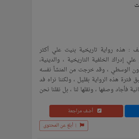
 أزينكور pdf حول رواية تأليف : هذه رواية تاريخية بنيت علي أكثر
لي إدراك الخلفية التاريخية ، والدينية،
قرون الوسطي ، وقد خرجت من المنشأ نفسه
فترة هذه الرواية بقليل ، ولكننا نراه فد
ة فأجاد وصفها ، ونقلها لنا ، بل نقلنا نحن
خوف ، واللحظات التي يكاد الإنسان يشعر فيها
ندما يعتري الإنسان فيحيله إلي وحش قاتل
أضف مراجعة
|
أبلغ عن المحتوى