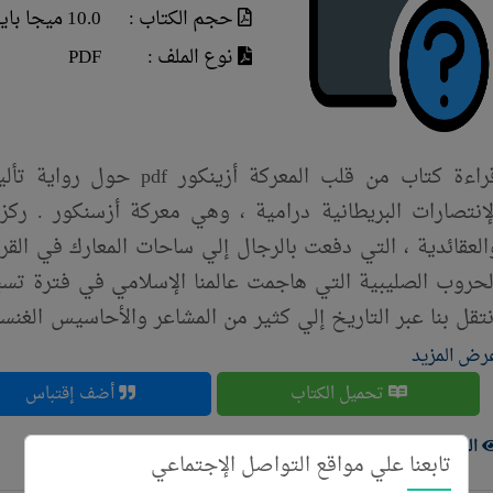
حجم الكتاب :
10.0 ميجا بايت
نوع الملف :
PDF
قراءة كتاب من قلب المعركة
لإنتصارات البريطانية درامية ، وهي معركة أزسنكور . ركز ع
العقائدية ، التي دفعت بالرجال إلي ساحات المعارك في ال
لحروب الصليبية التي هاجمت عالمنا الإسلامي في فترة تسبق 
نتقل بنا عبر التاريخ إلي كثير من المشاعر والأحاسيس الغنساني
لي داخلها كالفخر ، والألم ، والإنتقام ، والفقد ، والحب ، وال
رض المزيد
ن حياته ستنتهي عند هذه النقطة ، وجنون العنف ، والقتا ع
تحميل الكتاب
أضف إقتباس
ي ساحات المعارك. .
الزوار ( 575 )
تابعنا علي مواقع التواصل الإجتماعي