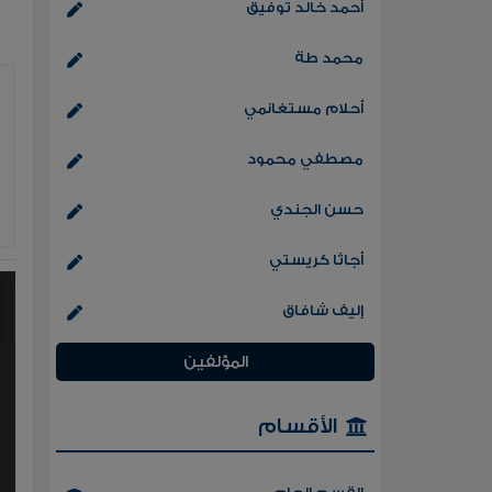
أحمد خالد توفيق
محمد طة
أحلام مستغانمي
مصطفي محمود
حسن الجندي
أجاثا كريستي
إليف شافاق
المؤلفين
الأقسام